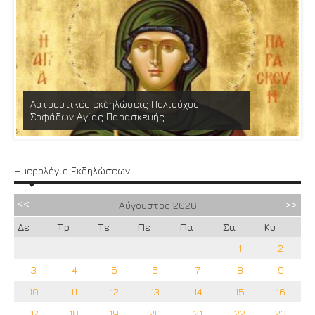
Λατρευτικές εκδηλώσεις Πολιούχου
Σοφάδων Αγίας Παρασκευής
Ημερολόγιο Εκδηλώσεων
Αύγουστος
2026
Δε
Τρ
Τε
Πε
Πα
Σα
Κυ
1
2
3
4
5
6
7
8
9
10
11
12
13
14
15
16
17
18
19
20
21
22
23