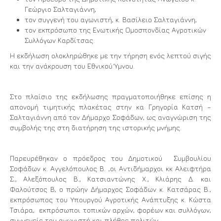
Γεώργιο Σαλταγιάννη,
τον συγγενή του αγωνιστή, κ. Βασίλειο Σαλταγιάννη,
τον εκπρόσωπο της Ενωτικής Ομοσπονδίας Αγροτικών
Συλλόγων Καρδίτσας.
Η εκδήλωση ολοκληρώθηκε με την τήρηση ενός λεπτού σιγής
και την ανάκρουση του Εθνικού Ύμνου.
Στο πλαίσιο της εκδήλωσης πραγματοποιήθηκε επίσης η
απονομή τιμητικής πλακέτας στην κα Γρηγορία Κατσή –
Σαλταγιάννη από τον Δήμαρχο Σοφάδων, ως αναγνώριση της
συμβολής της στη διατήρηση της ιστορικής μνήμης.
Παρευρέθηκαν ο πρόεδρος του Δημοτικού Συμβουλίου
Σοφάδων κ. Αγγελόπουλος Β. ,οι Αντιδήμαρχοι κκ Αλειφτήρα
Σ., Αλεξόπουλος Β., Κατσιαντώνης Χ., Κλιάρης Δ. και
Φαλούτσος Β, ο πρώην Δήμαρχος Σοφάδων κ. Κατσάρας Β.,
εκπρόσωπος του Υπουργού Αγροτικής Ανάπτυξης κ. Κώστα
Τσιάρα, εκπρόσωποι τοπικών αρχών, φορέων και συλλόγων,
συγγενείς του αγωνιστή και πλήθος πολιτών.