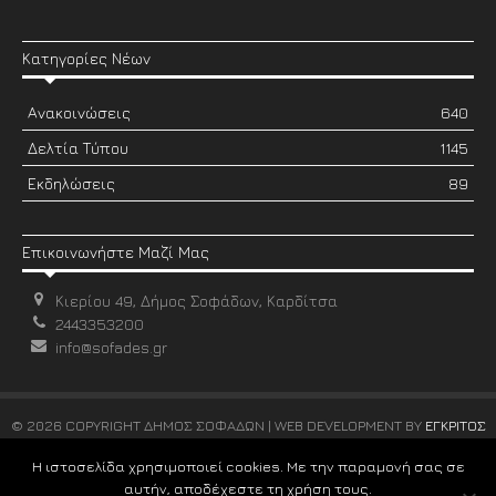
Κατηγορίες Νέων
Ανακοινώσεις
640
Δελτία Τύπου
1145
Εκδηλώσεις
89
Επικοινωνήστε Μαζί Μας
Κιερίου 49, Δήμος Σοφάδων, Καρδίτσα
2443353200
info@sofades.gr
© 2026 COPYRIGHT ΔΗΜΟΣ ΣΟΦΑΔΩΝ | WEB DEVELOPMENT BY
ΕΓΚΡΙΤΟΣ
GROUP
Η ιστοσελίδα χρησιμοποιεί cookies. Με την παραμονή σας σε
αυτήν, αποδέχεστε τη χρήση τους.