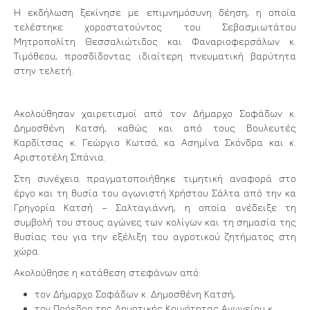
Η εκδήλωση ξεκίνησε με επιμνημόσυνη δέηση, η οποία
τελέστηκε χοροστατούντος του Σεβασμιωτάτου
Μητροπολίτη Θεσσαλιώτιδος και Φαναριοφερσάλων κ.
Τιμόθεου, προσδίδοντας ιδιαίτερη πνευματική βαρύτητα
στην τελετή.
Ακολούθησαν χαιρετισμοί από τον Δήμαρχο Σοφάδων κ.
Δημοσθένη Κατσή, καθώς και από τους Βουλευτές
Καρδίτσας κ. Γεώργιο Κωτσό, κα Ασημίνα Σκόνδρα και κ.
Αριστοτέλη Σπάνια.
Στη συνέχεια πραγματοποιήθηκε τιμητική αναφορά στο
έργο και τη θυσία του αγωνιστή Χρήστου Σάλτα από την κα
Γρηγορία Κατσή – Σαλταγιάννη, η οποία ανέδειξε τη
συμβολή του στους αγώνες των κολίγων και τη σημασία της
θυσίας του για την εξέλιξη του αγροτικού ζητήματος στη
χώρα.
Ακολούθησε η κατάθεση στεφάνων από:
τον Δήμαρχο Σοφάδων κ. Δημοσθένη Κατσή,
τον Πρόεδρο της Δημοτικής Κοινότητας Ανωγείου κ.