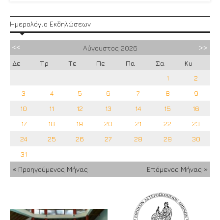
Ημερολόγιο Εκδηλώσεων
Αύγουστος
2026
Δε
Τρ
Τε
Πε
Πα
Σα
Κυ
1
2
3
4
5
6
7
8
9
10
11
12
13
14
15
16
17
18
19
20
21
22
23
24
25
26
27
28
29
30
31
« Προηγούμενος Μήνας
Επόμενος Μήνας »