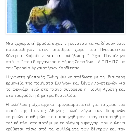
Μια ξεχωριστή βραδιά είχαν τη δυνατότητα να ζήσουν όσοι
παρευρέθηκαν στον υπαίθριο χώρο του Πνευματικού
Κέντρου Σοφαδων για τη εκδήλωση ” Έχει Πανσέληνο
απόψε…” που διοργάνωσε ο Δήμος Σοφάδων – Δ.Ο.Π.Α.Π.Σ. με
την Εφορεία Αρχαιοτήτων Καρδίτσας.
Η γνωστή ηθοποιός Ελένη Φιλίνη απέδωσε με τη ιδιαίτερη
ερμηνεία της ποιήματα Ελλήνων και ξένων λογοτεχνών για
το φεγγάρι, ενώ στο πιάνο συνόδευε η Γιούλη Αγιώτη και
στο τραγούδι η Δήμητρα Κουτελίδα.
Η εκδήλωση είχε αρχικά προγραμματιστεί για το χώρο του
ιερού της Ιτωνίας Αθηνάς, αλλά λόγω των δυσμενών
καιρικών συνθηκών που προηγήθηκαν πραγματοποιήθηκε
τελικά πλάι στο ποτάμι με το ολόγιομο φεγγάρι του Ιούλη να
κρύβεται πίσω από τα φυλλώματα των δέντρων και τον