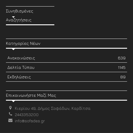
Συνηθισμένες
Αναζητήσεις
Κατηγορίες Νέων
Ανακοινώσεις
639
Δελτία Τύπου
1145
Εκδηλώσεις
89
Επικοινωνήστε Μαζί Μας
Κιερίου 49, Δήμος Σοφάδων, Καρδίτσα
2443353200
info@sofades.gr