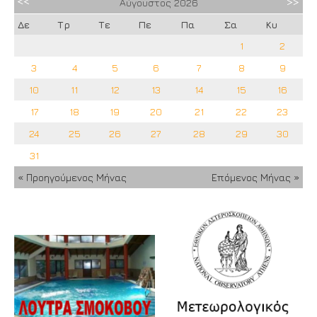
Αύγουστος
2026
Δε
Τρ
Τε
Πε
Πα
Σα
Κυ
1
2
3
4
5
6
7
8
9
10
11
12
13
14
15
16
17
18
19
20
21
22
23
24
25
26
27
28
29
30
31
« Προηγούμενος Μήνας
Επόμενος Μήνας »