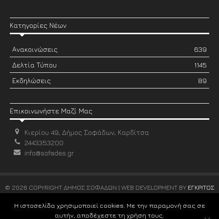
Κατηγορίες Νέων
Ανακοινώσεις
639
Δελτία Τύπου
1145
Εκδηλώσεις
89
Επικοινωνήστε Μαζί Μας
Κιερίου 49, Δήμος Σοφάδων, Καρδίτσα
2443353200
info@sofades.gr
© 2026 COPYRIGHT ΔΗΜΟΣ ΣΟΦΑΔΩΝ | WEB DEVELOPMENT BY
ΕΓΚΡΙΤΟΣ
GROUP
Η ιστοσελίδα χρησιμοποιεί cookies. Με την παραμονή σας σε
αυτήν, αποδέχεστε τη χρήση τους.