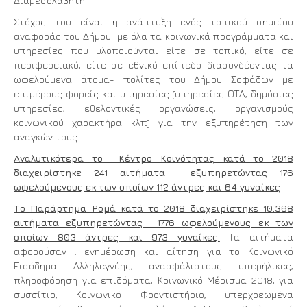
Διαμεσολαβητή.
Στόχος του είναι η ανάπτυξη ενός τοπικού σημείου
αναφοράς του Δήμου με όλα τα κοινωνικά προγράμματα και
υπηρεσίες που υλοποιούνται είτε σε τοπικό, είτε σε
περιφερειακό, είτε σε εθνικό επίπεδο διασυνδέοντας τα
ωφελούμενα άτομα- πολίτες του Δήμου Σοφάδων με
επιμέρους φορείς και υπηρεσίες (υπηρεσίες ΟΤΑ, δημόσιες
υπηρεσίες, εθελοντικές οργανώσεις, οργανισμούς
κοινωνικού χαρακτήρα κλπ) για την εξυπηρέτηση των
αναγκών τους.
Αναλυτικότερα το Κέντρο Κοινότητας κατά το 2018
διαχειρίστηκε 241 αιτήματα εξυπηρετώντας 176
ωφελούμενους εκ των οποίων 112 άντρες και 64 γυναίκες
Το Παράρτημα Ρομά κατά το 2018 διαχειρίστηκε 10.368
αιτήματα εξυπηρετώντας 1776 ωφελούμενους εκ των
οποίων 803 άντρες και 973 γυναίκες.
Τα αιτήματα
αφορούσαν : ενημέρωση και αίτηση για το Κοινωνικό
Εισόδημα Αλληλεγγύης, ανασφάλιστους υπερήλικες,
πληροφόρηση για επιδόματα, Κοινωνικό Μέρισμα 2018, για
συσσίτιο, Κοινωνικό Φροντιστήριο, υπερχρεωμένα