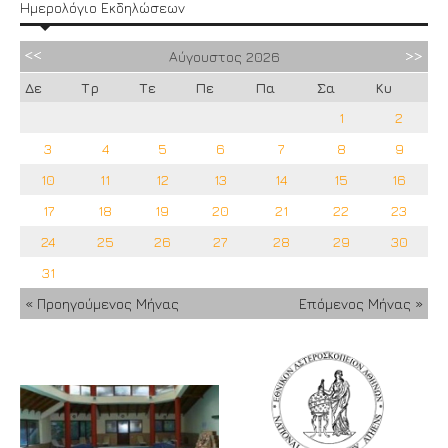
Ημερολόγιο Εκδηλώσεων
Αύγουστος
2026
Δε
Τρ
Τε
Πε
Πα
Σα
Κυ
1
2
3
4
5
6
7
8
9
10
11
12
13
14
15
16
17
18
19
20
21
22
23
24
25
26
27
28
29
30
31
« Προηγούμενος Μήνας
Επόμενος Μήνας »