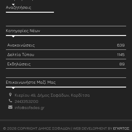
Αναζητήσεις
Κατηγορίες Νέων
Ανακοινώσεις
639
Δελτία Τύπου
1145
Εκδηλώσεις
89
Επικοινωνήστε Μαζί Μας
Κιερίου 49, Δήμος Σοφάδων, Καρδίτσα
2443353200
info@sofades.gr
© 2026 COPYRIGHT ΔΗΜΟΣ ΣΟΦΑΔΩΝ | WEB DEVELOPMENT BY
ΕΓΚΡΙΤΟΣ