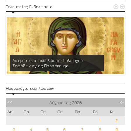


Τελευταίες Εκδηλώσεις
Λατρευτικές εκδηλώσεις Πολιούχου
Σοφάδων Αγίας Παρασκευής
Ημερολόγιο Εκδηλώσεων
Αύγουστος
2026
Δε
Τρ
Τε
Πε
Πα
Σα
Κυ
1
2
3
4
5
6
7
8
9