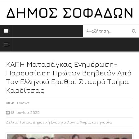
ΚΑΠΗ Ματαράγκας Ενημέρωση-
Παρουσίαση Πρώτων Βοηθειών Από
Τον Ελληνικό Ερυθρό Σταυρό Τμήμα
Καρδίτσας
498 Views
18 Ιουνίου, 2025
Δελτία Τύπου
,
Δημοτική Ενότητα Άρνης
,
Χωρίς κατηγορία