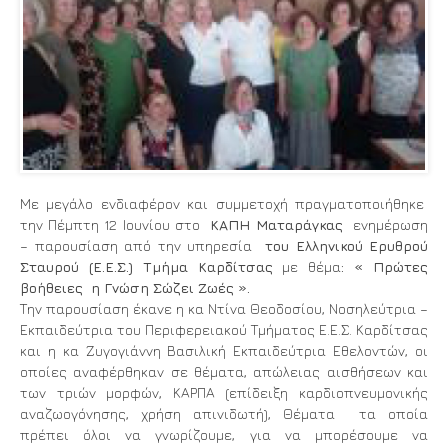
Με μεγάλο ενδιαφέρον και συμμετοχή πραγματοποιήθηκε
την Πέμπτη 12 Ιουνίου στο
ΚΑΠΗ Ματαράγκας
ενημέρωση
– παρουσίαση από την υπηρεσία
του Ελληνικού Ερυθρού
Σταυρού (Ε.Ε.Σ.) Τμήμα Καρδίτσας
με θέμα
: « Πρώτες
βοήθειες η Γνώση Σώζει Ζωές ».
Την παρουσίαση έκανε η κα Ντίνα Θεοδοσίου, Νοσηλεύτρια –
Εκπαιδεύτρια του Περιφερειακού Τμήματος Ε.Ε.Σ. Καρδίτσας
και η κα Ζυγογιάννη Βασιλική Εκπαιδεύτρια Εθελοντών, οι
οποίες αναφέρθηκαν σε θέματα, απώλειας αισθήσεων και
των τριών μορφών, ΚΑΡΠΑ (επίδειξη καρδιοπνευμονικής
αναζωογόνησης, χρήση απινιδωτή), Θέματα τα οποία
πρέπει όλοι να γνωρίζουμε, για να μπορέσουμε να