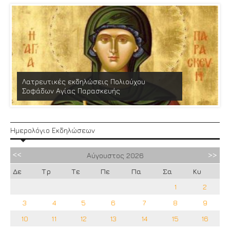
Λατρευτικές εκδηλώσεις Πολιούχου
Σοφάδων Αγίας Παρασκευής
Ημερολόγιο Εκδηλώσεων
Αύγουστος
2026
Δε
Τρ
Τε
Πε
Πα
Σα
Κυ
1
2
3
4
5
6
7
8
9
10
11
12
13
14
15
16