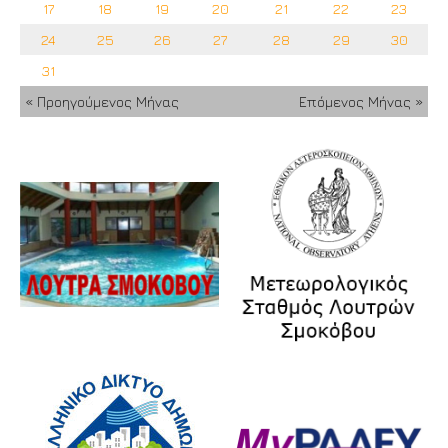
17
18
19
20
21
22
23
24
25
26
27
28
29
30
31
« Προηγούμενος Μήνας
Επόμενος Μήνας »