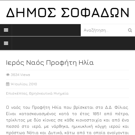
Ιερός Ναός Προφήτη Ηλία
3634 Views
14 Ιουλίου, 2010
Επισκέπτες
,
Θρησκευτικά Μνημεία
Ο ναός του Προφήτη Ηλία που βρίσκεται στο Δ.Δ. Φίλιας.
Είναι κατασκευασμένος κατά το έτος 1851 από πέτρα,
τρίκλιτος με δύο κίονες σε κάθε κιονοστοιχία και από ένα
πεσσό στο ιερό, με νάρθηκα, ημικυκλική κόγχη ιερού και
πρόστωα Νότια και Δυτικά, κάτω από τα οποία ανοίγονται