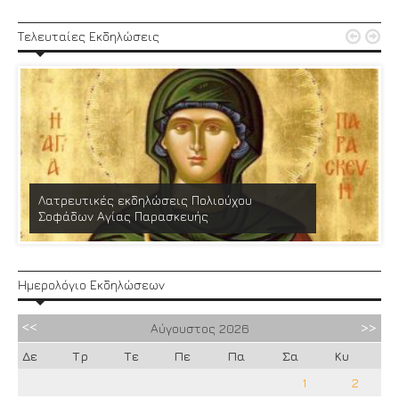


Τελευταίες Εκδηλώσεις
Λατρευτικές εκδηλώσεις Πολιούχου
Σοφάδων Αγίας Παρασκευής
Ημερολόγιο Εκδηλώσεων
Αύγουστος
2026
Δε
Τρ
Τε
Πε
Πα
Σα
Κυ
1
2