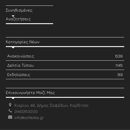
Συνηθισμένες
Αναζητήσεις
Κατηγορίες Νέων
Ανακοινώσεις
638
Δελτία Τύπου
1145
Εκδηλώσεις
89
Επικοινωνήστε Μαζί Μας
Κιερίου 49, Δήμος Σοφάδων, Καρδίτσα
2443353200
info@sofades.gr