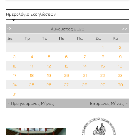
Ημερολόγιο Εκδηλώσεων
Αύγουστος
2026
Δε
Τρ
Τε
Πε
Πα
Σα
Κυ
1
2
3
4
5
6
7
8
9
10
11
12
13
14
15
16
17
18
19
20
21
22
23
24
25
26
27
28
29
30
31
« Προηγούμενος Μήνας
Επόμενος Μήνας »