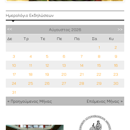
Ημερολόγιο Εκδηλώσεων
Αύγουστος
2026
Δε
Τρ
Τε
Πε
Πα
Σα
Κυ
1
2
3
4
5
6
7
8
9
10
11
12
13
14
15
16
17
18
19
20
21
22
23
24
25
26
27
28
29
30
31
« Προηγούμενος Μήνας
Επόμενος Μήνας »