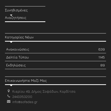
Συνηθισμένες
Αναζητήσεις
Κατηγορίες Νέων
Ανακοινώσεις
639
Δελτία Τύπου
1145
Εκδηλώσεις
89
Επικοινωνήστε Μαζί Μας
Κιερίου 49, Δήμος Σοφάδων, Καρδίτσα
2443353200
info@sofades.gr