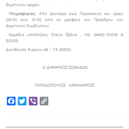
δημοτικών αρχών.
Πληροφορίες:
Από Δευτέρα έως Παρασκευή και ώρες
08:00 έως 12:00 από το γραφείο του Προέδρου του
Δημοτικού Συμβουλίου.
Αρμόδια υπάλληλος: Έλενα Σβάνα , τηλ. 24433-53216 &
53209
Διεύθυνση: Κιερίου 49 – Τ.Κ 43300.
Ο ΔΗΜΑΡΧΟΣ ΣΟΦΑΔΩΝ
ΠΑΠΑΔΟΠΟΥΛΟΣ ΧΑΡΑΛΑΜΠΟΣ
Facebook
Twitter
Viber
Copy
Link