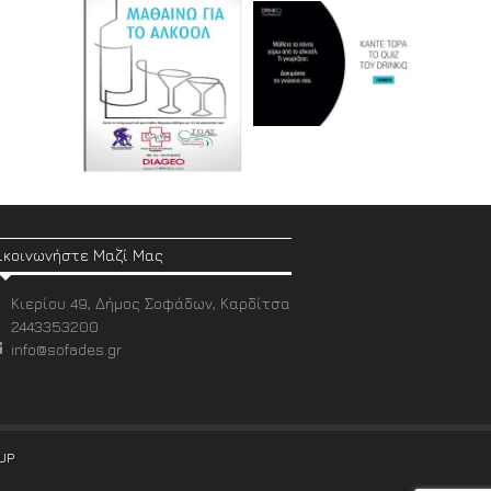
ικοινωνήστε Μαζί Μας
Κιερίου 49, Δήμος Σοφάδων, Καρδίτσα
2443353200
info@sofades.gr
UP