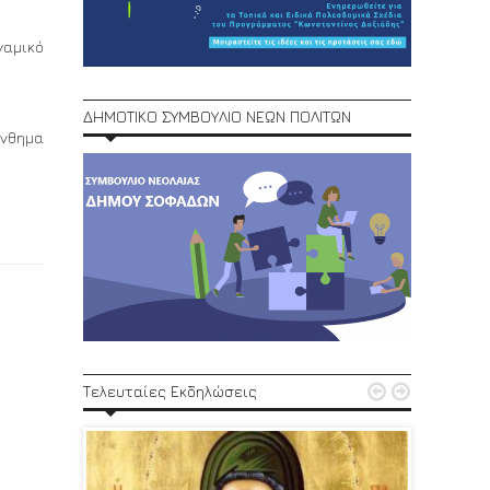
ναμικό
ΔΗΜΟΤΙΚΟ ΣΥΜΒΟΥΛΙΟ ΝΕΩΝ ΠΟΛΙΤΩΝ
ύνθημα
1ο Φεστ


Τελευταίες Εκδηλώσεις
29, 30/6