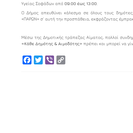
Υγείας Σοφάδων από
09:00 έως 13:00.
Ο Δήμος απευθύνει κάλεσμα σε όλους τους δημότες,
«ΠΑΡΩΝ» σ’ αυτή την προσπάθεια, εκφράζοντας έμπρακ
Μέσω της Δημοτικής τράπεζας Αίματος, πολλοί συνδημ
«Κάθε Δημότης & Αιμοδότης»
πρέπει και μπορεί να γί
Facebook
Twitter
Viber
Copy
Link