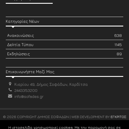
Κατηγορίες Νέων
Ανακοινώσεις
638
Δελτία Τύπου
1145
Εκδηλώσεις
89
Επικοινωνήστε Μαζί Μας
Κιερίου 49, Δήμος Σοφάδων, Καρδίτσα
2443353200
info@sofades.gr
© 2026 COPYRIGHT ΔΗΜΟΣ ΣΟΦΑΔΩΝ | WEB DEVELOPMENT BY
ΕΓΚΡΙΤΟΣ
GROUP
Η ιστοσελίδα χρησιμοποιεί cookies. Με την παραμονή σας σε