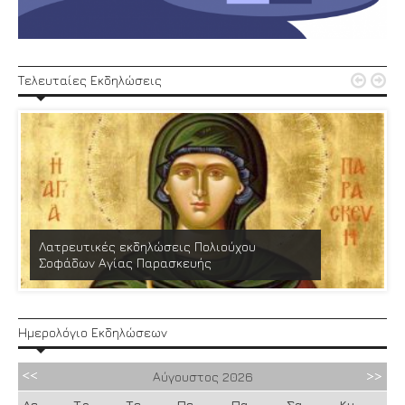


Τελευταίες Εκδηλώσεις
Λατρευτικές εκδηλώσεις Πολιούχου
Σοφάδων Αγίας Παρασκευής
Ημερολόγιο Εκδηλώσεων
Αύγουστος
2026
Δε
Τρ
Τε
Πε
Πα
Σα
Κυ