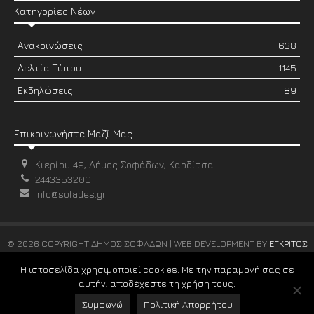
Κατηγορίες Νέων
Ανακοινώσεις
638
Δελτία Τύπου
1145
Εκδηλώσεις
89
Επικοινωνήστε Μαζί Μας
Κιερίου 49, Δήμος Σοφάδων, Καρδίτσα
2443353200
info@sofades.gr
© 2026 COPYRIGHT ΔΗΜΟΣ ΣΟΦΑΔΩΝ | WEB DEVELOPMENT BY
ΕΓΚΡΙΤΟΣ
GROUP
Η ιστοσελίδα χρησιμοποιεί cookies. Με την παραμονή σας σε
αυτήν, αποδέχεστε τη χρήση τους.
Συμφωνώ
Πολιτική Απορρήτου