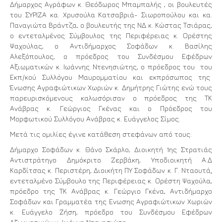
Δήμαρχος Αγράφων κ. Θεόδωρος Μπαμπαλής , οι βουλευτές
του ΣΥΡΙΖΑ κα. Χρυσούλα Κατσαβριά- Σιωροπούλου και κα.
Παναγιώτα Βράντζα, ο βουλευτής της ΝΔ κ. Κώστας Τσιάρας,
ο εντεταλμένος Σύμβουλος της Περιφέρειας κ. Ορέστης
Ψαχούλας, ο Αντιδήμαρχος Σοφάδων κ. Βασίλης
Αλεξόπουλος, ο πρόεδρος του Συνδέσμου Εφέδρων
Αξιωματικών κ. Ιωάννης Ντενησιώτης, ο πρόεδρος του του
Εκπ/κού Συλλόγου Μαυρομματίου και εκπρόσωπος της
Ένωσης Αγραφιώτικων Χωριών κ. Δημήτρης Γιώτης ενώ τους
παρευρισκόμενους καλωσόρισαν ο πρόεδρος της ΤΚ
Ανάβρας κ. Γεώργιος Γκένας και ο Πρόεδρος του
Μορφωτικού Συλλόγου Ανάβρας κ. Ευάγγελος Σίμος.
Μετά τις ομιλίες έγινε κατάθεση στεφάνων από τους:
Δήμαρχο Σοφάδων κ. Θάνο Σκάρλο, Διοικητή 1ης Στρατιάς
Αντιστράτηγο Δημόκριτο Ζερβάκη, Υποδιοικητή Α.Δ
Καρδίτσας κ. Περιστέρη, Διοικήτη ΠΥ Σοφάδων κ. Γ. Νταουτά
,
εντεταλμένο Σύμβουλο της Περιφέρειας κ. Ορέστη Ψαχούλα,
πρόεδρο της ΤΚ Ανάβρας κ. Γεώργιο Γκένα, Αντιδήμαρχο
Σοφάδων και Γραμματέα της Ενωσης Αγραφιώτικων Χωριών
κ. Ευάγγελο Ζήση, πρόεδρο του Συνδέσμου Εφέδρων