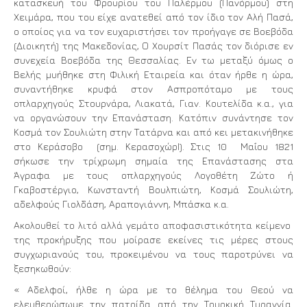
κατασκευή του Φρουρίου του Παλέρμου (Πανόρμου) στη
Χειμάρα, που του είχε ανατεθεί από τον ίδιο τον Αλή Πασά,
ο οποίος για να τον ευχαριστήσει τον προήγαγε σε Βοεβόδα
(Διοικητή) της Μακεδονίας, Ο Χουρσίτ Πασάς τον διόρισε εν
συνεχεία Βοεβόδα της Θεσσαλίας. Εν τω μεταξύ όμως ο
Βελής μυήθηκε στη Φιλική Εταιρεία και όταν ήρθε η ώρα,
συναντήθηκε κρυφά στον Ασπροπόταμο με τους
οπλαρχηγούς Στουρνάρα, Λιακατά, Γιαν. Κουτελίδα κ.α., για
να οργανώσουν την Επανάσταση. Κατόπιν συνάντησε τον
Κοσμά τον Σουλιώτη στην Τατάρνα και από κει μετακινήθηκε
στο Κεράσοβο (σημ. ΚερασοχώρΙ). Στις 10 Μαΐου 1821
σήκωσε την τρίχρωμη σημαία της Επανάστασης στα
Άγραφα με τους οπλαρχηγούς Λογοθέτη Ζώτο ή
Γκαβοστέργιο, Κωνσταντή Βουλπιώτη, Κοσμά Σουλιώτη,
αδελφούς Γιολδάση, Αραπογιάννη, Μπάσκα κ.α.
Ακολουθεί το λιτό αλλά γεμάτο αποφασιστικότητα κείμενο
της προκήρυξης που μοίρασε εκείνες τις μέρες στους
συγχωριανούς του, προκειμένου να τους παροτρύνει να
ξεσηκωθούν:
« Αδελφοί, ήλθε η ώρα με το θέλημα του Θεού να
ελευθερώσωμε την πατρίδα από την Τουρκική Τυραννία.