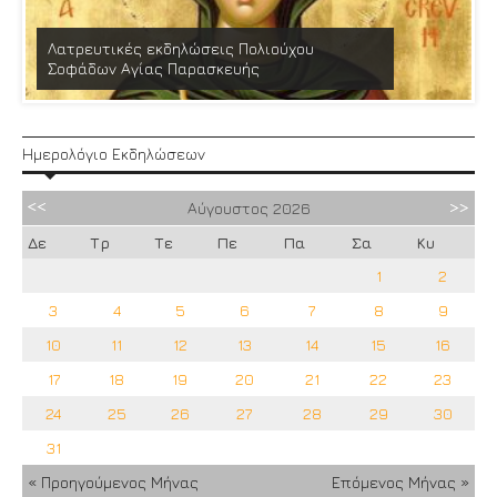
Λατρευτικές εκδηλώσεις Πολιούχου
Σοφάδων Αγίας Παρασκευής
Ημερολόγιο Εκδηλώσεων
Αύγουστος
2026
Δε
Τρ
Τε
Πε
Πα
Σα
Κυ
1
2
3
4
5
6
7
8
9
10
11
12
13
14
15
16
17
18
19
20
21
22
23
24
25
26
27
28
29
30
31
« Προηγούμενος Μήνας
Επόμενος Μήνας »