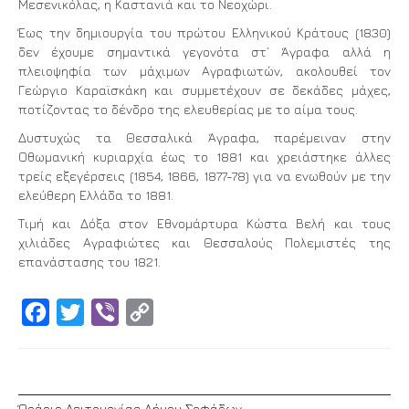
Μεσενικόλας, η Καστανιά και το Νεοχώρι.
Έως την δημιουργία του πρώτου Ελληνικού Κράτους (1830)
δεν έχουμε σημαντικά γεγονότα στ’ Άγραφα αλλά η
πλειοψηφία των μάχιμων Αγραφιωτών, ακολουθεί τον
Γεώργιο Καραϊσκάκη και συμμετέχουν σε δεκάδες μάχες,
ποτίζοντας το δένδρο της ελευθερίας με το αίμα τους.
Δυστυχώς τα Θεσσαλικά Άγραφα, παρέμειναν στην
Οθωμανική κυριαρχία έως το 1881 και χρειάστηκε άλλες
τρείς εξεγέρσεις (1854, 1866, 1877-78) για να ενωθούν με την
ελεύθερη Ελλάδα το 1881.
Τιμή και Δόξα στον Εθνομάρτυρα Κώστα Βελή και τους
χιλιάδες Αγραφιώτες και Θεσσαλούς Πολεμιστές της
επανάστασης του 1821.
Facebook
Twitter
Viber
Copy
Link
Ώράριο Λειτουργίας Δήμου Σοφάδων