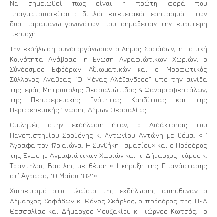
Να σημειωθεί πως είναι η πρώτη φορά που
πραγματοποιείται ο διπλός επετειακός εορτασμός των
δυο παραπάνω γογονότων που σημάδεψαν την ευρύτερη
περιοχή.
Την εκδήλωση συνδιοργάνωσαν ο Δήμος Σοφάδων, η Τοπική
Κοινότητα Ανάβρας, η Ένωση Αγραφιώτικων Χωριών, ο
Σύνδεσμος Εφέδρων Αξιωματικών και ο Μορφωτικός
Σύλλογος Ανάβρας “Ο Μέγας Αλέξανδρος” υπό την αιγίδα
της Ιεράς Μητρόπολης Θεσσαλιώτιδος & Φαναριοφερσάλων,
της Περιφερειακής Ενότητας Καρδίτσας και της
Περιφερειακής Ένωσης Δήμων Θεσσαλίας .
Ομιλητές στην εκδήλωση ήταν, ο Διδάκτορας του
Πανεπιστημίου Σορβόνης κ. Αντωνίου Αντώνη με θέμα: «Τ’
Άγραφα τον 17ο αιώνα. Η Συνθήκη Ταμασίου» και ο Πρόεδρος
της Ένωσης Αγραφιώτικων Χωριών και π. Δήμαρχος Ιτάμου κ.
Τσαντήλας Βασίλης με θέμα: «Η κήρυξη της Επανάστασης
στ’ Άγραφα, 10 Μαΐου 1821».
Χαιρετισμό στο πλαίσιο της εκδήλωσης απηύθυναν ο
Δήμαρχος Σοφάδων κ. Θάνος Σκάρλος, ο πρόεδρος της ΠΕΔ
Θεσσαλίας και Δήμαρχος Μουζακίου κ. Γιώργος Κωτσός, ο