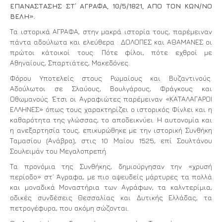
ΕΠΑΝΑΣΤΑΣΗΣ ΣΤ’ ΑΓΡΑΦΑ, 10/5/1821, ΑΠΟ ΤΟΝ ΚΩΝ/ΝΟ
ΒΕΛΗ».
Τα ιστορικά ΑΓΡΑΦΑ, στην μακρά ιστορία τους, παρέμειναν
πάντα αδούλωτα και ελεύθερα : ΔΟΛΟΠΕΣ και ΑΘΑΜΑΝΕΣ οι
πρώτοι κάτοικοί τους. Πότε φίλοι, πότε εχθροί με
Αθηναίους, Σπαρτιάτες, Μακεδόνες.
Φόρου Υποτελείς στους Ρωμαίους και Βυζαντινούς.
Αδούλωτοι σε Σλαύους, Βουλγάρους, Φράγκους και
Οθωμανούς. Έτσι οι Αγραφιώτες παρέμειναν «ΚΑΤΑΛΑΓΑΡΟΙ
ΕΛΛΗΝΕΣ» όπως τους χαρακτηρίζει ο ιστορικός Φίνλει και η
καθαρότητα της γλώσσας, το αποδεικνύει. Η αυτονομία και
η ανεξαρτησία τους, επικυρώθηκε με την ιστορική Συνθήκη
Ταμασίου (Ανάβρα), στις 10 Μαίου 1525, επί Σουλτάνου
Σουλειμάν του Μεγαλοπρεπή.
Τα προνόμια της Συνθήκης, δημιούργησαν την «χρυσή
περίοδο» στ’ Άγραφα, με πιο αψευδείς μάρτυρες τα πολλά
και μοναδικά Μοναστήρια των Αγράφων, τα καλντερίμια,
οδικές συνδέσεις Θεσσαλίας και Δυτικής Ελλάδας, τα
πετρογέφυρα, που ακόμη σώζονται.