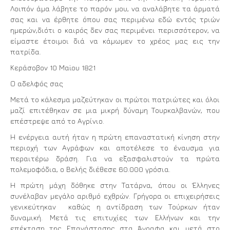
Λοιπόν άμα λάβητε το παρόν μου, να αναλάβητε τα άρματά
σας και να έρθητε όπου σας περιμένω εδώ εντός τριών
ημερών,διότι ο καιρός δεν σας περιμένει περισσότερον, να
είμαστε έτοιμοι διά να κάμωμεν το χρέος μας εις την
πατρίδα.
Κεράσοβον 10 Μαϊου 1821
Ο αδελφός σας
Μετά το κάλεσμα μαζεύτηκαν οι πρώτοι πατριώτες και όλοι
μαζί επιτέθηκαν σε μια μικρή δύναμη Τουρκαλβανών, που
επέστρεψε από το Αγρίνιο.
Η ενέργεια αυτή ήταν η πρώτη επαναστατική κίνηση στην
περιοχή των Αγράφων και αποτέλεσε το έναυσμα για
περαιτέρω δράση. Για να εξασφαλιστούν τα πρώτα
πολεμοφόδια, ο Βελής διέθεσε 60.000 γρόσια.
Η πρώτη μάχη δόθηκε στην Τατάρνα, όπου οι Έλληνες
συνέλαβαν μεγάλο αριθμό εχθρών. Γρήγορα οι επιχειρήσεις
γενικεύτηκαν καθώς η αντίδραση των Τούρκων ήταν
δυναμική. Μετά τις επιτυχίες των Ελλήνων και την
επέκταση της Επανάστασης στα Άγραφα και μετά στο