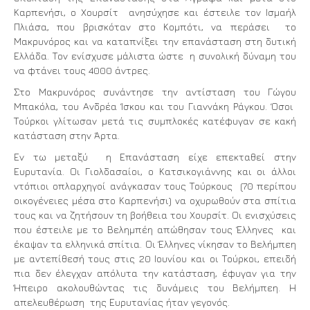
Καρπενήσι, ο Χουρσίτ ανησύχησε και έστειλε τον Ισμαήλ
Πλιάσα, που βρισκόταν στο Κομπότι, να περάσει το
Μακρυνόρος και να καταπνίξει την επανάσταση στη δυτική
Ελλάδα. Τον ενίσχυσε μάλιστα ώστε η συνολική δύναμη του
να φτάνει τους 4000 άντρες.
Στο Μακρυνόρος συνάντησε την αντίσταση του Γώγου
Μπακόλα, του Ανδρέα Ίσκου και του Γιαννάκη Ράγκου. Όσοι
Τούρκοι γλίτωσαν μετά τις συμπλοκές κατέφυγαν σε κακή
κατάσταση στην Άρτα.
Εν τω μεταξύ η Επανάσταση είχε επεκταθεί στην
Ευρυτανία. Οι Γιολδασαίοι, ο Κατσικογιάννης και οι άλλοι
ντόπιοι οπλαρχηγοί ανάγκασαν τους Τούρκους (70 περίπου
οικογένειες μέσα στο Καρπενήσι) να οχυρωθούν στα σπίτια
τους και να ζητήσουν τη βοήθεια του Χουρσίτ. Οι ενισχύσεις
που έστειλε με το Βελημπέη απώθησαν τους Έλληνες και
έκαψαν τα ελληνικά σπίτια. Οι Έλληνες νίκησαν το Βελήμπεη
με αντεπίθεσή τους στις 20 Ιουνίου και οι Τούρκοι, επειδή
πια δεν έλεγχαν απόλυτα την κατάσταση, έφυγαν για την
Ήπειρο ακολουθώντας τις δυνάμεις του Βελήμπεη. Η
απελευθέρωση της Ευρυτανίας ήταν γεγονός.