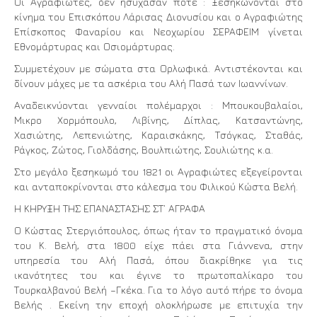
Οι Αγραφιώτες, δεν ησύχασαν ποτέ : Ξεσηκώνονται στο
κίνημα του Επισκόπου Λάρισας Διονυσίου και ο Αγραφιώτης
Επίσκοπος Φαναρίου και Νεοχωρίου ΣΕΡΑΦΕΙΜ γίνεται
Εθνομάρτυρας και Οσιομάρτυρας.
Συμμετέχουν με σώματα στα Ορλωφικά. Αντιστέκονται και
δίνουν μάχες με τα ασκέρια του Αλή Πασά των Ιωαννίνων.
Αναδεικνύονται γενναίοι πολέμαρχοι : Μπουκουβαλαίοι,
Μικρο Χορμόπουλο, Λιβίνης, Δίπλας, Κατσαντώνης,
Χασιώτης, Λεπενιώτης, Καραισκάκης, Τσόγκας, Σταθάς,
Ράγκος, Ζώτος, Γιολδάσης, Βουλπιώτης, Σουλιώτης κ.α.
Στο μεγάλο ξεσηκωμό του 1821 οι Αγραφιώτες εξεγείρονται
και ανταποκρίνονται στο κάλεσμα του Φιλικού Κώστα Βελή.
Η ΚΗΡΥΞΗ ΤΗΣ ΕΠΑΝΑΣΤΑΣΗΣ ΣΤ’ ΑΓΡΑΦΑ
Ο Κώστας Στεργιόπουλος, όπως ήταν το πραγματικό όνομα
του Κ. Βελή, στα 1800 είχε πάει στα Γιάννενα, στην
υπηρεσία του Αλή Πασά, όπου διακρίθηκε για τις
ικανότητες του και έγινε το πρωτοπαλίκαρο του
Τουρκαλβανού Βελή –Γκέκα. Για το λόγο αυτό πήρε το όνομα
Βελής . Εκείνη την εποχή ολοκλήρωσε με επιτυχία την