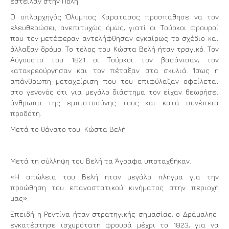
έστειλαν στην Πόλη.
Ο οπλαρχηγός Όλυμπος Καρατάσος προσπάθησε να τον
ελευθερώσει, ανεπιτυχώς όμως, γιατί οι Τούρκοι φρουροί
που τον μετέφεραν αντελήφθησαν εγκαίρως το σχέδιο και
άλλαξαν δρόμο. Το τέλος του Κώστα Βελή ήταν τραγικό. Τον
Αύγουστο του 1821 οι Τούρκοι τον βασάνισαν, τον
κατακρεούργησαν και τον πέταξαν στα σκυλιά. Ίσως η
απάνθρωπη μεταχείριση που του επιφύλαξαν οφείλεται
στο γεγονός ότι για μεγάλο διάστημα τον είχαν θεωρήσει
άνθρωπο της εμπιστοσύνης τους και κατά συνέπεια
προδότη.
Μετά το θάνατο του Κώστα Βελή
Μετά τη σύλληψη του Βελή τα Άγραφα υποταχθήκαν.
«Η απώλεια του Βελή ήταν μεγάλο πλήγμα για την
προώθηση του επαναστατικού κινήματος στην περιοχή
μας».
Επειδή η Ρεντίνα ήταν στρατηγικής σημασίας, o Δράμαλης
εγκατέστησε ισχυρότατη φρουρά μέχρι το 1823, για να