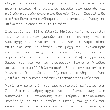
ελέγχει το δρόμο που οδηγούσε από τη Θεσσαλία στη
Δυτική Ελλάδα. Η επικοινωνία μεταξύ των ορεινών και
πεδινών περιοχών έγινε πολύ δύσκολη. Έτσι η Θεσσαλία δε
στάθηκε δυνατό να συνδράμει τους επαναστατημένους της
υπόλοιπης Ελλάδας σε αυτή τη φάση.
Στις αρχές του 1823 ο Σιλιχτάρ Μπόδας κινήθηκε εναντίον
των αγραφιώτικων χωριών με 4000 άντρες, ενώ ο
Κιουταχής κατευθυνόταν προς το Βόλο. Ο Καραϊσκάκης
επιτέθηκε στη Νευρόπολη. Στη μάχη που ακολούθησε
νικήθηκε και υποχώρησε στην Οξυά, όπου και
στρατοπέδευσε. Εν τω μεταξύ έφτασε ο Σιαφάκας με τους
δικούς του, για να τον ενισχύσουν. Τελικά ο Μπόδας
υποχώρησε, επειδή ήθελε να ακολουθήσει τον Κιουταχή στη
Μαγνησία. Ο Καραϊσκάκης δέχτηκε τη συνθήκη ειρήνης
(καπάκια) πιεζόμενος από την κατάσταση της υγείας του.
Μετά την κατάπνιξη του επαναστατικού κινήματος στη
Θεσσαλία η ύπαιθρος άρχισε να μαραζώνει, όπως και η
οικοτεχνία. Οι επιδρομές των Τούρκων προκαλούσαν
μεγάλες ζημιές στους κατοίκους. Μεταξύ των χωριών που
επλήγησαν περισσότερο ήταν το Φανάρι, τα Κανάλια, ο