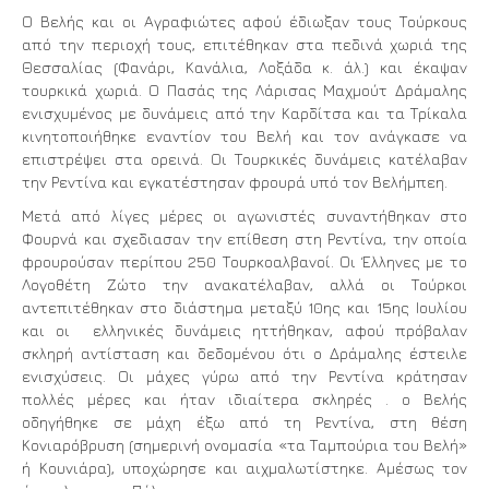
Ο Βελής και οι Αγραφιώτες αφού έδιωξαν τους Τούρκους
από την περιοχή τους, επιτέθηκαν στα πεδινά χωριά της
Θεσσαλίας (Φανάρι, Κανάλια, Λοξάδα κ. άλ.) και έκαψαν
τουρκικά χωριά. Ο Πασάς της Λάρισας Μαχμούτ Δράμαλης
ενισχυμένος με δυνάμεις από την Καρδίτσα και τα Τρίκαλα
κινητοποιήθηκε εναντίον του Βελή και τον ανάγκασε να
επιστρέψει στα ορεινά. Οι Τουρκικές δυνάμεις κατέλαβαν
την Ρεντίνα και εγκατέστησαν φρουρά υπό τον Βελήμπεη.
Μετά από λίγες μέρες οι αγωνιστές συναντήθηκαν στο
Φουρνά και σχεδιασαν την επίθεση στη Ρεντίνα, την οποία
φρουρούσαν περίπου 250 Τουρκοαλβανοί. Οι Έλληνες με το
Λογοθέτη Ζώτο την ανακατέλαβαν, αλλά οι Τούρκοι
αντεπιτέθηκαν στο διάστημα μεταξύ 10ης και 15ης Ιουλίου
και οι ελληνικές δυνάμεις ηττήθηκαν, αφού πρόβαλαν
σκληρή αντίσταση και δεδομένου ότι ο Δράμαλης έστειλε
ενισχύσεις. Οι μάχες γύρω από την Ρεντίνα κράτησαν
πολλές μέρες και ήταν ιδιαίτερα σκληρές . ο Βελής
οδηγήθηκε σε μάχη έξω από τη Ρεντίνα, στη θέση
Κονιαρόβρυση (σημερινή ονομασία «τα Ταμπούρια του Βελή»
ή Κουνιάρα), υποχώρησε και αιχμαλωτίστηκε. Αμέσως τον