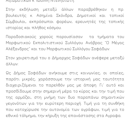
Αξιωματικών κ. Ιωάννη Ντενησιώτη.
Στην εκδήλωση μεταξύ άλλων παραβρέθηκαν η πρ.
βουλευτής κ. Ασημίνα Σκόνδρα, Δημοτικοί και τοπικοί
Σύμβουλοι, εκπρόσωποι φορέων, ερευνητές της τοπικής
ιστορίας και πλήθος κόσμου.
Παραδοσιακούς χορούς παρουσίασαν τα τμήματα του
Μορφωτικού Εκπολιτιστικού Συλλόγου Ανάβρας “Ο Μέγας
Αλέξανδρος” και του Μορφωτικού Συλλόγου Σοφάδων.
Στον χαιρετισμό του ο Δήμαρχος Σοφάδων ανέφερε μεταξύ
άλλων:
Ως Δήμος Σοφάδων ανήκουμε στις κοινωνίες, οι οποίες,
παρότι μικρές, χαράσσουμε την ιστορική μας ταυτότητα
διαχειριζόμενοι το παρελθόν μας με άποψη. Γι’ αυτό και
προσδίδουμε στην σημερινή μέρα το κύρος και την τιμή που
της αρμόζει, στη μνήμη των δυο παραπάνω σημαντικών
γεγονότων για την ευρύτερη περιοχή. Τιμή για τη συνθήκη
που κατοχύρωσε την αυτονομία των αγράφων, τιμή για το
εθνικό τόλμημα, την κήρυξη της επανάστασης στα Αγραφα.