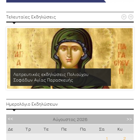


Τελευταίες Εκδηλώσεις
Λατρευτικές εκδηλώσεις Πολιούχου
Σοφάδων Αγίας Παρασκευής
Ημερολόγιο Εκδηλώσεων
Αύγουστος
2026
Δε
Τρ
Τε
Πε
Πα
Σα
Κυ
1
2