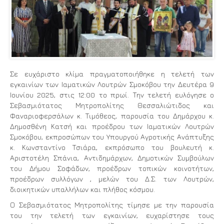
Σε ευχάριστο κλίμα πραγματοποιήθηκε η τελετή των
εγκαινίων των Ιαματικών Λουτρών Σμοκόβου την Δευτέρα 9
Ιουνίου 2025, στις 12:00 το πρωί. Την τελετή ευλόγησε ο
Σεβασμιότατος Μητροπολίτης Θεσσαλιώτιδος και
Φαναριοφερσάλων κ. Τιμόθεος, παρουσία του Δημάρχου κ.
Δημοσθένη Κατσή και προέδρου των Ιαματικών Λουτρών
Σμοκόβου, εκπροσώπων του Υπουργού Αγροτικής Ανάπτυξης
κ. Κωνσταντίνο Τσιάρα, εκπρόσωπο του βουλευτή κ.
Αριστοτέλη Σπάνια, Αντιδημάρχων, Δημοτικών Συμβούλων
του Δήμου Σοφάδων, προέδρων τοπικών κοινοτήτων,
προέδρων συλλόγων , μελών του Δ.Σ. των Λουτρών,
διοικητικών υπαλλήλων και πλήθος κόσμου.
Ο Σεβασμιότατος Μητροπολίτης τίμησε με την παρουσία
του την τελετή των εγκαινίων, ευχαρίστησε τους