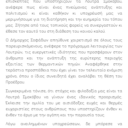
επισκέπτες που υποστηρίζουν τα Λουτρά Σμοκόβου,
ανέφερε πως είναι ένας πνεύμονας ανάπτυξης και
πολιτισμού κι είναι καθήκον κι υποχρέωσή μας να
μεριμνήσουμε για τη διατήρηση και την ευημερία του τόπου
μας. Ζήτησε από τους τοπικούς φορείς να συνεργαστούν κι
έθεσε τον εαυτό του στη διάθεση του κοινού καλού.
Ο Δήμαρχος Σοφάδων απηύθυνε χαιρετισμό σε όλους τους
παρευρισκόμενους, ανέφερε το πρόγραμμα λειτουργίας των
Λουτρών, τις ευεργετικές ιδιότητες που προσφέρουν στον
άνθρωπο και την ανάπτυξη της ευρύτερης περιοχής
εξαιτίας των θερμαντικών πηγών. Αναφέρθηκε στην
τεράστια προσπάθεια που έχει γίνει τον τελευταίο ενάμιση
χρόνο, όπου ο ίδιος συνειδητά έχει αναλάβει τη θέση του
Προέδρου.
Συγκεκριμένα τόνισε, ότι στόχος και φιλοδοξία μας είναι τα
Λουτρά Σμοκόβου να γίνουν ένας ιδανικός προορισμός.
Έκλεισε την ομιλία του με αισιόδοξες ευχές και θερμές
ευχαριστίες στους ανθρώπους που υποστηρίζουν ένθεν κι
ένθεν το έργο με την αγάπη και την παρουσία τους.
Λόγω ανειλημμένων υποχρεώσεων, δε μπόρεσε να