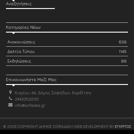
Αναζητήσεις
Κατηγορίες Νέων
Ανακοινώσεις
639
Δελτία Τύπου
1145
Εκδηλώσεις
89
Επικοινωνήστε Μαζί Μας
Κιερίου 49, Δήμος Σοφάδων, Καρδίτσα
2443353200
info@sofades.gr
© 2026 COPYRIGHT ΔΗΜΟΣ ΣΟΦΑΔΩΝ | WEB DEVELOPMENT BY
ΕΓΚΡΙΤΟΣ
GROUP