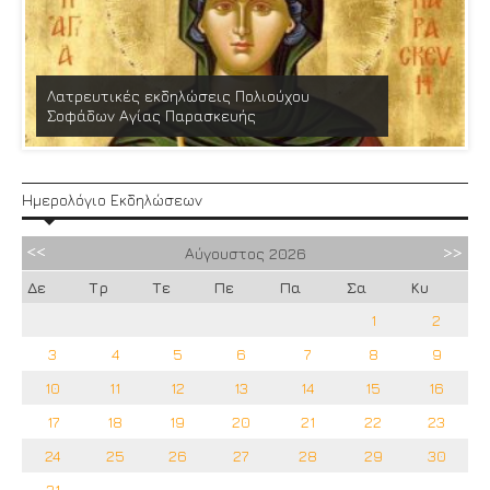
Λατρευτικές εκδηλώσεις Πολιούχου
Σοφάδων Αγίας Παρασκευής
Ημερολόγιο Εκδηλώσεων
Αύγουστος
2026
Δε
Τρ
Τε
Πε
Πα
Σα
Κυ
1
2
3
4
5
6
7
8
9
10
11
12
13
14
15
16
17
18
19
20
21
22
23
24
25
26
27
28
29
30
31