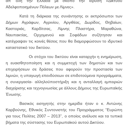
απ’ όλη την Ελλάδα με σκοπό την ίδρυση «Δικτύου
Αδελφοποιημένων Πόλεων με Λίμνες».
Κατά τη διάρκεια της συνάντησης οι εκπρόσωποι των
Δήμων Αγράφων, Αγρινίου, Αργιθέας, Δωρίδος, Θηβαίων,
Καστοριάς, Καρδίτσας, Λίμνης Πλαστήρα, Μαραθώνα,
Ναυπακτίας, Ορχομενού και Σοφάδων συζήτησαν και
κατέγραψαν τις κοινές θέσεις που θα διαμορφώσουν το ιδρυτικό
καταστατικό του δικτύου.
Οι στόχοι του δικτύου είναι καταρχήν η ενημέρωση,
η ευαισθητοποίηση και η συμμετοχή των δημοτών και των
επιχειρήσεων σε δράσεις που αφορούν την προστασία των
λιμνών, η υπαγωγή επενδύσεων σε επιδοτούμενα προγράμματα,
η συνεργασία- αλληλοϋποστήριξη και η ανταλλαγή εμπειριών
διαχείρισης και τεχνογνωσίας με άλλους Δήμους της Ευρωπαϊκής
Ένωσης.
Βασικός εισηγητής στην ημερίδα ήταν ο κ. Αντώνης
Καρβούνης, Εθνικός Συντονιστής του Προγράμματος “Ευρώπη
για τους Πολίτες 2007 – 2013”, ο οποίος ανέλυσε και τα τυπικά
βήματα της σύστασης του Ευρωπαϊκού αυτού Δικτύου.