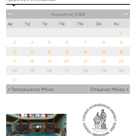
Αύγουστος
2026
Δε
Τρ
Τε
Πε
Πα
Σα
Κυ
1
2
3
4
5
6
7
8
9
10
11
12
13
14
15
16
17
18
19
20
21
22
23
24
25
26
27
28
29
30
31
« Προηγούμενος Μήνας
Επόμενος Μήνας »