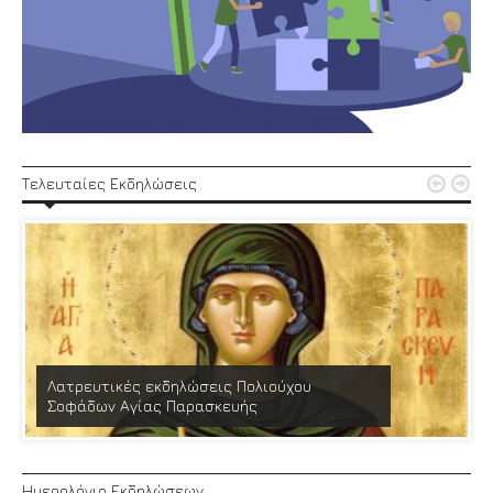


Τελευταίες Εκδηλώσεις
Λατρευτικές εκδηλώσεις Πολιούχου
Σοφάδων Αγίας Παρασκευής
Ημερολόγιο Εκδηλώσεων