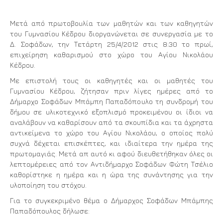
Μετά από πρωτοβουλία των μαθητών και των καθηγητών
του Γυμνασίου Κέδρου διοργανώνεται σε συνεργασία με το
Δ. Σοφάδων, την Τετάρτη 25/4/2012 στις 8:30 το πρωί,
επιχείρηση καθαρισμού στο χώρο του Αγίου Νικολάου
Κέδρου.
Με επιστολή τους οι καθηγητές και οι μαθητές του
Γυμνασίου Κέδρου, ζήτησαν πριν λίγες ημέρες από το
Δήμαρχο Σοφάδων Μπάμπη Παπαδόπουλο τη συνδρομή του
δήμου σε υλικοτεχνικό εξοπλισμό προκειμένου οι ίδιοι να
αναλάβουν να καθαρίσουν από τα σκουπίδια και τα άχρηστα
αντικείμενα το χώρο του Αγίου Νικολάου, ο οποίος πολύ
συχνά δέχεται επισκέπτες, και ιδιαίτερα την ημέρα της
πρωτομαγιάς. Μετά απ αυτό κι αφού διευθετήθηκαν όλες οι
λεπτομέρειες από τον Αντιδήμαρχο Σοφάδων Φώτη Τσέλιο
καθορίστηκε η ημέρα και η ώρα της συνάντησης για την
υλοποίηση του στόχου.
Για το συγκεκριμένο θέμα ο Δήμαρχος Σοφάδων Μπάμπης
Παπαδόπουλος δήλωσε: