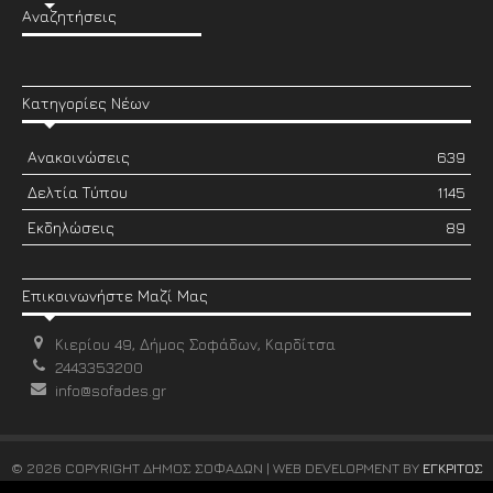
Αναζητήσεις
Κατηγορίες Νέων
Ανακοινώσεις
639
Δελτία Τύπου
1145
Εκδηλώσεις
89
Επικοινωνήστε Μαζί Μας
Κιερίου 49, Δήμος Σοφάδων, Καρδίτσα
2443353200
info@sofades.gr
© 2026 COPYRIGHT ΔΗΜΟΣ ΣΟΦΑΔΩΝ | WEB DEVELOPMENT BY
ΕΓΚΡΙΤΟΣ
GROUP