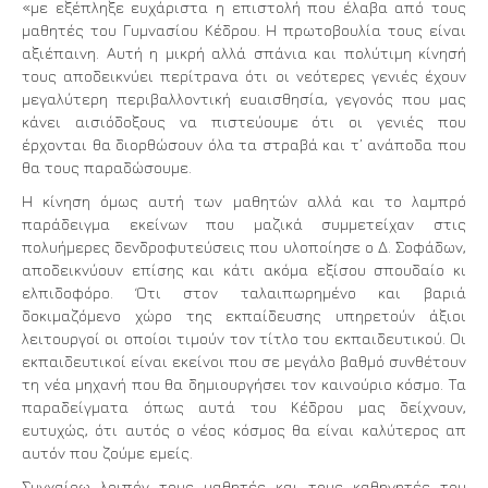
«με εξέπληξε ευχάριστα η επιστολή που έλαβα από τους
μαθητές του Γυμνασίου Κέδρου. Η πρωτοβουλία τους είναι
αξιέπαινη. Αυτή η μικρή αλλά σπάνια και πολύτιμη κίνησή
τους αποδεικνύει περίτρανα ότι οι νεότερες γενιές έχουν
μεγαλύτερη περιβαλλοντική ευαισθησία, γεγονός που μας
κάνει αισιόδοξους να πιστεύουμε ότι οι γενιές που
έρχονται θα διορθώσουν όλα τα στραβά και τ’ ανάποδα που
θα τους παραδώσουμε.
Η κίνηση όμως αυτή των μαθητών αλλά και το λαμπρό
παράδειγμα εκείνων που μαζικά συμμετείχαν στις
πολυήμερες δενδροφυτεύσεις που υλοποίησε ο Δ. Σοφάδων,
αποδεικνύουν επίσης και κάτι ακόμα εξίσου σπουδαίο κι
ελπιδοφόρο. Ότι στον ταλαιπωρημένο και βαριά
δοκιμαζόμενο χώρο της εκπαίδευσης υπηρετούν άξιοι
λειτουργοί οι οποίοι τιμούν τον τίτλο του εκπαιδευτικού. Οι
εκπαιδευτικοί είναι εκείνοι που σε μεγάλο βαθμό συνθέτουν
τη νέα μηχανή που θα δημιουργήσει τον καινούριο κόσμο. Τα
παραδείγματα όπως αυτά του Κέδρου μας δείχνουν,
ευτυχώς, ότι αυτός ο νέος κόσμος θα είναι καλύτερος απ
αυτόν που ζούμε εμείς.
Συγχαίρω λοιπόν τους μαθητές και τους καθηγητές του