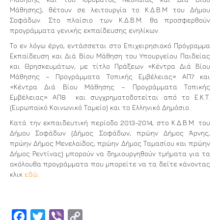
Μάθησης), θέτουν σε λειτουργία το Κ.Δ.Β.Μ του Δήμου
Σοφάδων. Στο πλαίσιο των Κ.Δ.Β.Μ. θα προσφερθούν
προγράμματα γενικής εκπαίδευσης ενηλίκων.
Το εν λόγω έργο, εντάσσεται στο Επιχειρησιακό Πρόγραμμα
Εκπαίδευση και Διά Βίου Μάθηση του Υπουργείου Παιδείας
και Θρησκευμάτων, με τίτλο Πράξεων «Κέντρα Διά Βίου
Μάθησης – Προγράμματα Τοπικής Εμβέλειας» ΑΠ7 και
«Κέντρα Διά Βίου Μάθησης – Προγράμματα Τοπικής
Εμβέλειας» ΑΠ8 και συγχρηματοδοτείται από το Ε.Κ.Τ.
(Ευρωπαϊκό Κοινωνικό Ταμείο) και το Ελληνικό Δημόσιο.
Κατά την εκπαιδευτική περίοδο 2013-2014, στο Κ.Δ.Β.Μ. του
Δήμου Σοφάδων (Δήμος Σοφάδων, πρώην Δήμος Άρνης,
πρώην Δήμος Μενελαϊδος, πρώην Δήμος Ταμασίου και πρώην
Δήμος Ρεντίνας) μπορούν να δημιουργηθούν τμήματα για τα
ακόλουθα προγράμματα που μπορείτε να τα δείτε κάνοντας
κλικ
εδώ
.
Facebook
Twitter
Viber
Copy