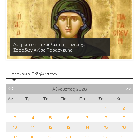
Λατρευτικές εκδηλώσεις Πολιούχου
Σοφάδων Αγίας Παρασκευής
Ημερολόγιο Εκδηλώσεων
Αύγουστος
2026
Δε
Τρ
Τε
Πε
Πα
Σα
Κυ
1
2
3
4
5
6
7
8
9
10
11
12
13
14
15
16
17
18
19
20
21
22
23