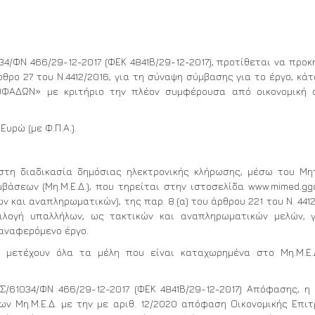
/ΦΝ 466/29-12-2017 (ΦΕΚ 4841Β/29-12-2017), προτίθεται να προκ
θρο 27 του Ν.4412/2016, για τη σύναψη σύμβασης για το έργο, κά
ΟΦΑΔΩΝ» με κριτήριο την πλέον συμφέρουσα από οικονομική 
υρώ (με Φ.Π.Α.).
στη διαδικασία δημόσιας ηλεκτρονικής κλήρωσης, μέσω του Μ
σεων (Μη.Μ.Ε.Δ.), που τηρείται στην ιστοσελίδα www.mimed.ggd
 και αναπληρωματικών), της παρ. 8.(α) του άρθρου 221 του Ν. 4412
ιλογή υπαλλήλων, ως τακτικών και αναπληρωματικών μελών, 
αναφερόμενο έργο.
μετέχουν όλα τα μέλη που είναι καταχωρημένα στο Μη.Μ.Ε.Δ
/61034/ΦΝ 466/29-12-2017 (ΦΕΚ 4841Β/29-12-2017) Απόφασης, η
ν Μη.Μ.Ε.Δ. με την με αριθ. 12/2020 απόφαση Οικονομικής Επι