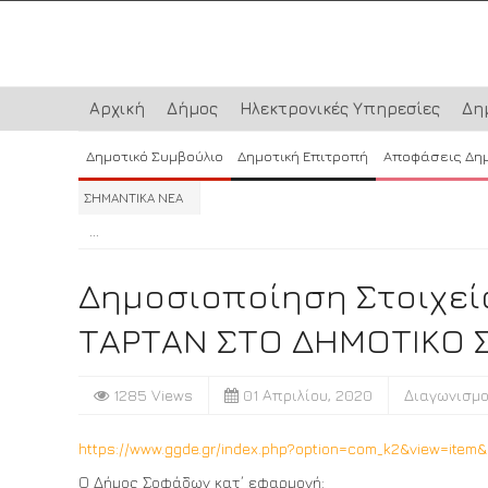
Αρχική
Δήμος
Ηλεκτρονικές Υπηρεσίες
Δη
Δημοτικό Συμβούλιο
Δημοτική Επιτροπή
Αποφάσεις Δη
ΣΗΜΑΝΤΙΚΑ ΝΕΑ
...
...
...
Δημοσιοποίηση Στοιχε
ΤΑΡΤΑΝ ΣΤΟ ΔΗΜΟΤΙΚΟ 
1285 Views
01 Απριλίου, 2020
Διαγωνισμο
https://www.ggde.gr/index.php?option=com_k2&view=item
Ο Δήμος Σοφάδων κατ΄ εφαρμογή: