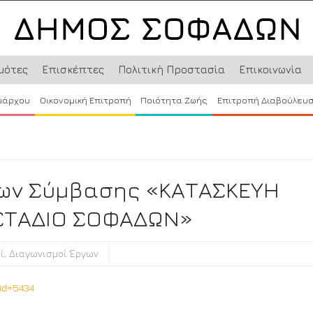
μότες
Επισκέπτες
Πολιτική Προστασία
Επικοινωνία
μάρχου
Οικονομική Επιτροπή
Ποιότητα Ζωής
Επιτροπή Διαβούλευ
ίων Σύμβασης «ΚΑΤΑΣΚΕΥΗ
ΣΤΑΔΙΟ ΣΟΦΑΔΩΝ»
ί
,
Διαγωνισμοί Έργων
&id=5434