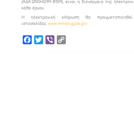
(ΑΔΑ:ΩΝ0ΗΩ1Μ-Β5Μ), είναι η διενέργεια της ηλεκτρον
κάθε έργου.
Η ηλεκτρονική κλήρωση θα πραγματοποιηθ
ιστοσελίδας
www.mimed.ggde.gov
Facebook
Twitter
Viber
Copy
Link