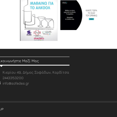
ικοινωνήστε Μαζί Μας
Κιερίου 49, Δήμος Σοφάδων, Καρδίτσα
2443353200
info@sofades.gr
UP