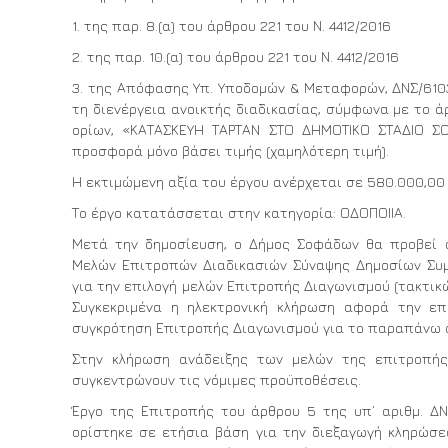
1. της παρ. 8.(α) του άρθρου 221 του Ν. 4412/2016
2. της παρ. 10.(α) του άρθρου 221 του Ν. 4412/2016
3. της Απόφασης Υπ. Υποδομών & Μεταφορών, ΔΝΣ/61034
τη διενέργεια ανοικτής διαδικασίας, σύμφωνα με το άρ
ορίων, «ΚΑΤΑΣΚΕΥΗ ΤΑΡΤΑΝ ΣΤΟ ΔΗΜΟΤΙΚΟ ΣΤΑΔΙΟ Σ
προσφορά μόνο βάσει τιμής (χαμηλότερη τιμή).
Η εκτιμώμενη αξία του έργου ανέρχεται σε 580.000,00 Ε
Το έργο κατατάσσεται στην κατηγορία: ΟΔΟΠΟΙΙΑ.
Μετά την δημοσίευση, ο Δήμος Σοφάδων θα προβεί 
Μελών Επιτροπών Διαδικασιών Σύναψης Δημοσίων Συμβά
για την επιλογή μελών Επιτροπής Διαγωνισμού (τακτικών
Συγκεκριμένα η ηλεκτρονική κλήρωση αφορά την επ
συγκρότηση Επιτροπής Διαγωνισμού για το παραπάνω 
Στην κλήρωση ανάδειξης των μελών της επιτροπής 
συγκεντρώνουν τις νόμιμες προϋποθέσεις.
Έργο της Επιτροπής του άρθρου 5 της υπ’ αριθμ. ΔΝΣ
ορίστηκε σε ετήσια βάση για την διεξαγωγή κληρώσεω