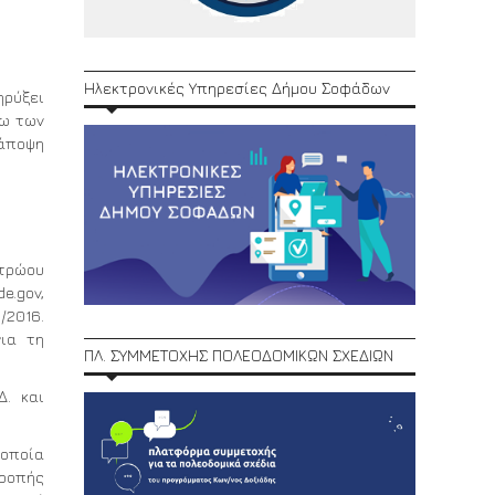
Ηλεκτρονικές Υπηρεσίες Δήμου Σοφάδων
ηρύξει
τω των
άποψη
ητρώου
e.gov,
/2016.
για τη
ΠΛ. ΣΥΜΜΕΤΟΧΗΣ ΠΟΛΕΟΔΟΜΙΚΩΝ ΣΧΕΔΙΩΝ
. και
 οποία
τροπής