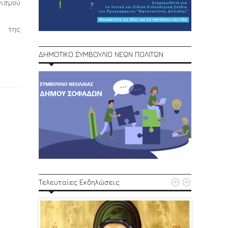
νισμού
ω της
ΔΗΜΟΤΙΚΟ ΣΥΜΒΟΥΛΙΟ ΝΕΩΝ ΠΟΛΙΤΩΝ
1ο Φεστ


Τελευταίες Εκδηλώσεις
29, 30/6