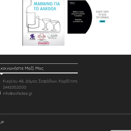
ικοινωνήστε Μαζί Μας
Κιερίου 49, Δήμος Σοφάδων, Καρδίτσα
2443353200
info@sofades.gr
UP