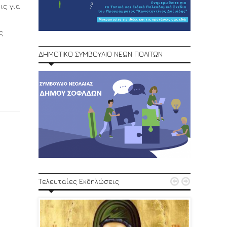
ις για
ς
ΔΗΜΟΤΙΚΟ ΣΥΜΒΟΥΛΙΟ ΝΕΩΝ ΠΟΛΙΤΩΝ
1ο Φεστ


Τελευταίες Εκδηλώσεις
29, 30/6