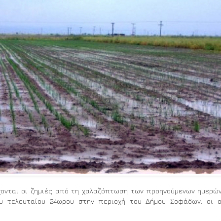
χονται οι ζημιές από τη χαλαζόπτωση των προηγούμενων ημερώ
υ τελευταίου 24ωρου στην περιοχή του Δήμου Σοφάδων, οι ο