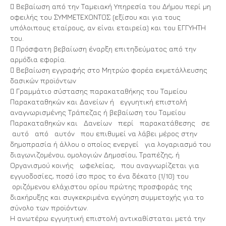
 Βεβαίωση από την Ταμειακή Υπηρεσία του Δήμου περί μη
οφειλής του ΣΥΜΜΕΤΕΧΟΝΤΟΣ (εξίσου και για τους
υπόλοιπους εταίρους, αν είναι εταιρεία) και του ΕΓΓΥΗΤΗ
του.
 Πρόσφατη βεβαίωση έναρξη επιτηδεύματος από την
αρμόδια εφορία.
 Βεβαίωση εγγραφής στο Μητρώο φορέα εκμετάλλευσης
δασικών προϊόντων
 Γραμμάτιο σύστασης παρακαταθήκης του Ταμείου
Παρακαταθηκών και Δανείων ή εγγυητική επιστολή
αναγνωρισμένης Τράπεζας ή βεβαίωση του Ταμείου
Παρακαταθηκών και Δανείων περί παρακατάθεσης σε
αυτό από αυτόν που επιθυμεί να λάβει μέρος στην
δημοπρασία ή άλλου ο οποίος ενεργεί για λογαριασμό του
διαγωνιζομένου, ομολογιών Δημοσίου, Τραπέζης, ή
Οργανισμού κοινής ωφελείας, που αναγνωρίζεται για
εγγυοδοσίες, ποσό ίσο προς το ένα δέκατο (1/10) του
οριζόμενου ελάχιστου ορίου πρώτης προσφοράς της
διακήρυξης και συγκεκριμένα εγγύηση συμμετοχής για το
σύνολο των προϊόντων.
Η ανωτέρω εγγυητική επιστολή αντικαθίσταται μετά την