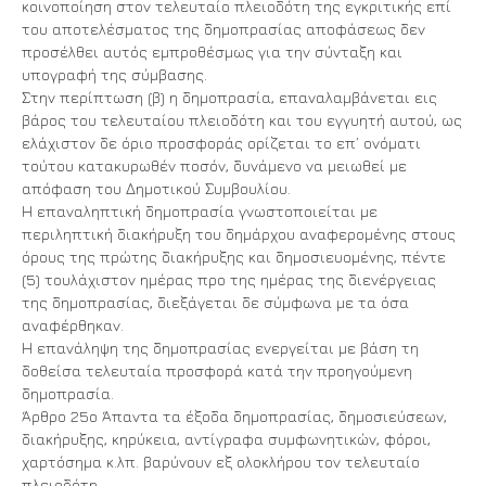
κοινοποίηση στον τελευταίο πλειοδότη της εγκριτικής επί
του αποτελέσματος της δημοπρασίας αποφάσεως δεν
προσέλθει αυτός εμπροθέσμως για την σύνταξη και
υπογραφή της σύμβασης.
Στην περίπτωση (β) η δημοπρασία, επαναλαμβάνεται εις
βάρος του τελευταίου πλειοδότη και του εγγυητή αυτού, ως
ελάχιστον δε όριο προσφοράς ορίζεται το επ’ ονόματι
τούτου κατακυρωθέν ποσόν, δυνάμενο να μειωθεί με
απόφαση του Δημοτικού Συμβουλίου.
Η επαναληπτική δημοπρασία γνωστοποιείται με
περιληπτική διακήρυξη του δημάρχου αναφερομένης στους
όρους της πρώτης διακήρυξης και δημοσιευομένης, πέντε
(5) τουλάχιστον ημέρας προ της ημέρας της διενέργειας
της δημοπρασίας, διεξάγεται δε σύμφωνα με τα όσα
αναφέρθηκαν.
Η επανάληψη της δημοπρασίας ενεργείται με βάση τη
δοθείσα τελευταία προσφορά κατά την προηγούμενη
δημοπρασία.
Άρθρο 25ο Άπαντα τα έξοδα δημοπρασίας, δημοσιεύσεων,
διακήρυξης, κηρύκεια, αντίγραφα συμφωνητικών, φόροι,
χαρτόσημα κ.λπ. βαρύνουν εξ ολοκλήρου τον τελευταίο
πλειοδότη.