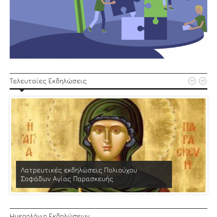


Τελευταίες Εκδηλώσεις
Λατρευτικές εκδηλώσεις Πολιούχου
Σοφάδων Αγίας Παρασκευής
Ημερολόγιο Εκδηλώσεων