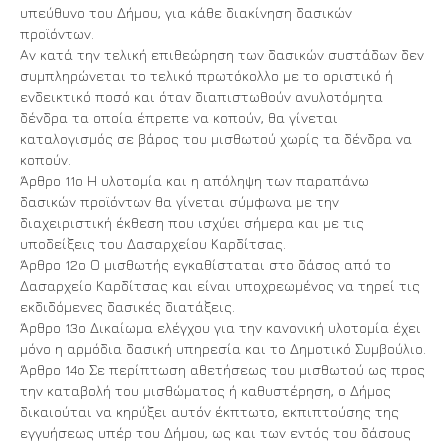
υπεύθυνο του Δήμου, για κάθε διακίνηση δασικών
προϊόντων.
Αν κατά την τελική επιθεώρηση των δασικών συστάδων δεν
συμπληρώνεται το τελικό πρωτόκολλο με το οριστικό ή
ενδεικτικό ποσό και όταν διαπιστωθούν ανυλοτόμητα
δένδρα τα οποία έπρεπε να κοπούν, θα γίνεται
καταλογισμός σε βάρος του μισθωτού χωρίς τα δένδρα να
κοπούν.
Άρθρο 11ο Η υλοτομία και η απόληψη των παραπάνω
δασικών προϊόντων θα γίνεται σύμφωνα με την
διαχειριστική έκθεση που ισχύει σήμερα και με τις
υποδείξεις του Δασαρχείου Καρδίτσας.
Άρθρο 12ο Ο μισθωτής εγκαθίσταται στο δάσος από το
Δασαρχείο Καρδίτσας και είναι υποχρεωμένος να τηρεί τις
εκδιδόμενες δασικές διατάξεις.
Άρθρο 13ο Δικαίωμα ελέγχου για την κανονική υλοτομία έχει
μόνο η αρμόδια δασική υπηρεσία και το Δημοτικό Συμβούλιο.
Άρθρο 14ο Σε περίπτωση αθετήσεως του μισθωτού ως προς
την καταβολή του μισθώματος ή καθυστέρηση, ο Δήμος
δικαιούται να κηρύξει αυτόν έκπτωτο, εκπιπτούσης της
εγγυήσεως υπέρ του Δήμου, ως και των εντός του δάσους