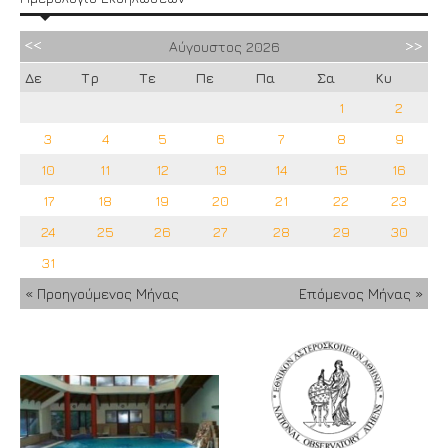
Αύγουστος
2026
Δε
Τρ
Τε
Πε
Πα
Σα
Κυ
1
2
3
4
5
6
7
8
9
10
11
12
13
14
15
16
17
18
19
20
21
22
23
24
25
26
27
28
29
30
31
« Προηγούμενος Μήνας
Επόμενος Μήνας »