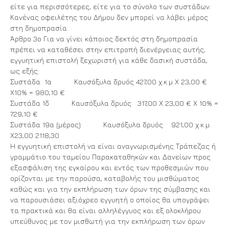
είτε για περισσότερες, είτε για το σύνολο των συστάδων.
Κανένας οφειλέτης του Δήμου δεν μπορεί να λάβει μέρος
στη δημοπρασία.
Άρθρο 3ο Για να γίνει κάποιος δεκτός στη δημοπρασία
πρέπει να καταθέσει στην επιτροπή διενέργειας αυτής,
εγγυητική επιστολή ξεχωριστή για κάθε δασική συστάδα,
ως εξής:
Συστάδα 1α Καυσόξυλα δρυός 427,00 χ.κ.μ Χ 23,00 €
Χ10% = 980,10 €
Συστάδα 1δ Καυσόξυλα δρυός 317,00 Χ 23,00 € Χ 10% =
729,10 €
Συστάδα 19α (μέρος) Καυσόξυλα δρυός 921,00 χ.κ.μ.
Χ23,00 2118,30
Η εγγυητική επιστολή να είναι αναγνωρισμένης Τράπεζας ή
γραμμάτιο του ταμείου Παρακαταθηκών και Δανείων προς
εξασφάλιση της εγκαίρου και εντός των προθεσμιών που
ορίζονται με την παρούσα, καταβολής του μισθώματος
καθώς και για την εκπλήρωση των όρων της σύμβασης και
να παρουσιάσει αξιόχρεο εγγυητή ο οποίος θα υπογράψει
τα πρακτικά και θα είναι αλληλέγγυος και εξ ολοκλήρου
υπεύθυνος με τον μισθωτή για την εκπλήρωση των όρων