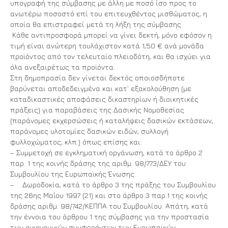
υπογραφή της σύμβασης με άλλη με ποσό ίσο προς το
ανωτέρω ποσοστό επί του επιτευχθέντος μισθώματος, η
οποία θα επιστραφεί μετά τη λήξη της σύμβασης.
Κάθε αντιπροσφορά μπορεί να γίνει δεκτή, μόνο εφόσον η
τιμή είναι ανώτερη τουλάχιστον κατά 1,50 € ανά μονάδα
προϊόντος από τον τελευταίο πλειοδότη, και θα ισχύει για
όλα ανεξαιρέτως τα προϊόντα.
Στη δημοπρασία δεν γίνεται δεκτός οποιοσδήποτε
βαρύνεται αποδεδειγμένα και κατ’ εξακολούθηση (με
καταδικαστικές αποφάσεις δικαστηρίων ή διοικητικές
πράξεις) για παραβάσεις της Δασικής Νομοθεσίας
(παράνομες εκχερσώσεις ή καταλήψεις δασικών εκτάσεων,
παράνομες υλοτομίες δασικών ειδών, συλλογή
φυλλοχώματος, κλπ.) όπως επίσης και:
– Συμμετοχή σε εγκληματική οργάνωση, κατά το άρθρο 2
παρ. 1 της κοινής δράσης της αριθμ. 98/773/ΔΕΥ του
Συμβουλίου της Ευρωπαϊκής Ένωσης.
– Δωροδοκία, κατά το άρθρο 3 της πράξης του Συμβουλίου
της 26ης Μαΐου 1997 (21) και στο άρθρο 3 παρ.1 της κοινής
δράσης αριθμ. 98/742/ΚΕΠΠΑ του Συμβουλίου. Απάτη, κατά
την έννοια του άρθρου 1 της σύμβασης για την προστασία
των οικονομικών συμφερόντων των Ευρωπαϊκών