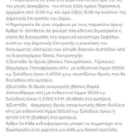
του μηνός Δεκεμβρίου του έτους 2024, ημέρα Παρασκευή,
αρχομένη από 10:00 π.μ. και ώρα λήξης 12:00 πμ ενώπιον της
Δημοτικής Επιτροπής του Δήμου.
Η δημοπρασία θα γίνει σύμφωνα με τους παρακάτω όρους:
Άρθρο 1ο Εκτίθεται σε φανερή πλειοδοτική δημοπρασία η
οποία θα διενεργηθεί στο Δημοτικό κατάστημα Σοφάδων
ενώπιον της Δημοτικής Επιτροπής η ενοικίαση του
δικαιώματος υλοτομίας των κάτωθι δασικών συστάδων από
το διακατεχόμενο δάσος Λουτροπηγής:
1) Συστάδα 1α-δρυός (Θέσεις Παλιορόλακκα , Τύμπανος ,
Θερμόρεμα ,Παπαφράγκου κλπ.) με ενδεικτικό λήμμα 257,00
κ.μ. ξυλώδους όγκου ή 427,00 χ.κ.μ. καυσόξυλων δρυός, που θα
διατεθούν στο εμπόριο.
2)Συστάδα 1δ-δρυός αναγωγικής (θέσεις Βαρκά
,Κολοκυθόρεμα κλπ.) με ενδεικτικό λήμμα 191,00 κ.μ.
ξυλώδους όγκου ή 317,00 Χ.Κ.Μ. (διάθεση στο εμπόριο)
3)Συστάδα 19α(μέρος)-δρυός αποψιλωτικής (θέση Φυλλίκια
κλπ.) με ενδεικτικό λήμμα 555,00 κ.μ. ξυλώδους όγκου ή
921,00 Χ.Κ.Μ. (διάθεση στο εμπόριο).
Άρθρο 2ο Κάθε ενδιαφερόμενος μπορεί να συμμετέχει στη
δημοπρασία είτε χωριστά για κάθε μια δασική συστάδα,