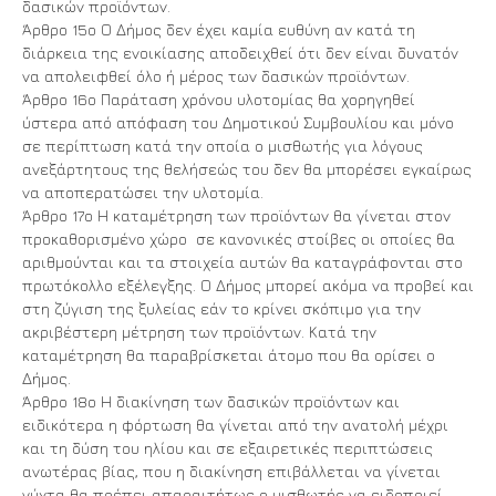
δασικών προϊόντων.
Άρθρο 15ο Ο Δήμος δεν έχει καμία ευθύνη αν κατά τη
διάρκεια της ενοικίασης αποδειχθεί ότι δεν είναι δυνατόν
να απολειφθεί όλο ή μέρος των δασικών προϊόντων.
Άρθρο 16ο Παράταση χρόνου υλοτομίας θα χορηγηθεί
ύστερα από απόφαση του Δημοτικού Συμβουλίου και μόνο
σε περίπτωση κατά την οποία ο μισθωτής για λόγους
ανεξάρτητους της θελήσεώς του δεν θα μπορέσει εγκαίρως
να αποπερατώσει την υλοτομία.
Άρθρο 17ο Η καταμέτρηση των προϊόντων θα γίνεται στον
προκαθορισμένο χώρο σε κανονικές στοίβες οι οποίες θα
αριθμούνται και τα στοιχεία αυτών θα καταγράφονται στο
πρωτόκολλο εξέλεγξης. Ο Δήμος μπορεί ακόμα να προβεί και
στη ζύγιση της ξυλείας εάν το κρίνει σκόπιμο για την
ακριβέστερη μέτρηση των προϊόντων. Κατά την
καταμέτρηση θα παραβρίσκεται άτομο που θα ορίσει ο
Δήμος.
Άρθρο 18ο Η διακίνηση των δασικών προϊόντων και
ειδικότερα η φόρτωση θα γίνεται από την ανατολή μέχρι
και τη δύση του ηλίου και σε εξαιρετικές περιπτώσεις
ανωτέρας βίας, που η διακίνηση επιβάλλεται να γίνεται
νύχτα θα πρέπει απαραιτήτως ο μισθωτής να ειδοποιεί