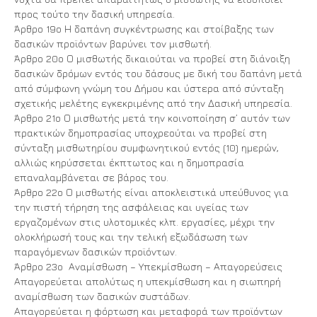
προς τούτο την δασική υπηρεσία.
Άρθρο 19ο Η δαπάνη συγκέντρωσης και στοίβαξης των
δασικών προϊόντων βαρύνει τον μισθωτή.
Άρθρο 20ο Ο μισθωτής δικαιούται να προβεί στη διάνοιξη
δασικών δρόμων εντός του δάσους με δική του δαπάνη μετά
από σύμφωνη γνώμη του Δήμου και ύστερα από σύνταξη
σχετικής μελέτης εγκεκριμένης από την Δασική υπηρεσία.
Άρθρο 21ο Ο μισθωτής μετά την κοινοποίηση σ’ αυτόν των
πρακτικών δημοπρασίας υποχρεούται να προβεί στη
σύνταξη μισθωτηρίου συμφωνητικού εντός (10) ημερών,
αλλιώς κηρύσσεται έκπτωτος και η δημοπρασία
επαναλαμβάνεται σε βάρος του.
Άρθρο 22ο Ο μισθωτής είναι αποκλειστικά υπεύθυνος για
την πιστή τήρηση της ασφάλειας και υγείας των
εργαζομένων στις υλοτομικές κλπ. εργασίες, μέχρι την
ολοκλήρωσή τους και την τελική εξωδάσωση των
παραγόμενων δασικών προϊόντων.
Άρθρο 23ο Αναμίσθωση – Υπεκμίσθωση – Απαγορεύσεις
Απαγορεύεται απολύτως η υπεκμίσθωση και η σιωπηρή
αναμίσθωση των δασικών συστάδων.
Απαγορεύεται η φόρτωση και μεταφορά των προϊόντων