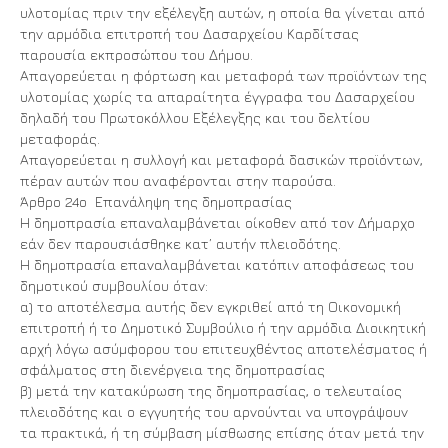
υλοτομίας πριν την εξέλεγξη αυτών, η οποία θα γίνεται από
την αρμόδια επιτροπή του Δασαρχείου Καρδίτσας
παρουσία εκπροσώπου του Δήμου.
Απαγορεύεται η φόρτωση και μεταφορά των προϊόντων της
υλοτομίας χωρίς τα απαραίτητα έγγραφα του Δασαρχείου
δηλαδή του Πρωτοκόλλου Εξέλεγξης και του δελτίου
μεταφοράς.
Απαγορεύεται η συλλογή και μεταφορά δασικών προϊόντων,
πέραν αυτών που αναφέρονται στην παρούσα.
Άρθρο 24ο Επανάληψη της δημοπρασίας
Η δημοπρασία επαναλαμβάνεται οίκοθεν από τον Δήμαρχο
εάν δεν παρουσιάσθηκε κατ’ αυτήν πλειοδότης.
Η δημοπρασία επαναλαμβάνεται κατόπιν αποφάσεως του
δημοτικού συμβουλίου όταν:
α) το αποτέλεσμα αυτής δεν εγκριθεί από τη Οικονομική
επιτροπή ή το Δημοτικό Συμβούλιο ή την αρμόδια Διοικητική
αρχή λόγω ασύμφορου του επιτευχθέντος αποτελέσματος ή
σφάλματος στη διενέργεια της δημοπρασίας
β) μετά την κατακύρωση της δημοπρασίας, ο τελευταίος
πλειοδότης και ο εγγυητής του αρνούνται να υπογράψουν
τα πρακτικά, ή τη σύμβαση μίσθωσης επίσης όταν μετά την