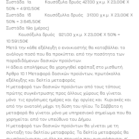
Συστάδα 1α Καυσόξυλα δρυός 427,00 χ.κ.μ. Χ 23,00€ Χ
50% = 4.910,50€
Συστάδα 1δ Καυσόξυλλα δρυός 317,00 χ.κ.μ. Χ 23,00€ Χ
50% = 3.645,50€
Συστάδα 19α (μέρος)
Καυσόξυλα δρυός 921,00 χ.κ.μ. Χ 23,00€ Χ 50% =
10.591,50€
Μετά την κάθε εξέλεγξη ο ενοικιαστής θα καταβάλλει το
ανάλογο ποσό που θα προκύπτει από την ποσότητα των
παραδιδόμενων δασικών προϊόντων.
H άδεια απολήψεως θα χορηγηθεί εφάπαξ στο μισθωτή.
Άρθρο 10.1 Μεταφορά δασικών προϊόντων, πρωτόκολλα
εξέλεγξης και δελτία μεταφοράς
Η μεταφορά των δασικών προϊόντων από τους τόπους
πρώτης συγκέντρωσης προς άλλους χώρους θα γίνεται
μόνο τις εργάσιμες ημέρες και όχι αργίες και Κυριακές και
από την ανατολή μέχρι τη δύση του ηλίου. Το Σάββατο η
μεταφορά θα γίνεται μόνο με υπηρεσιακό σημείωμα που θα
χορηγείται από τον υπεύθυνο του Δήμου.
Η μεταφορά των δασικών προϊόντων θα γίνεται με τη
σύνταξη του δελτίου μεταφοράς. Τα δελτία μεταφοράς θα
συμπληρώνονται με όλα τα στοιχεία που αναγράφονται σ’