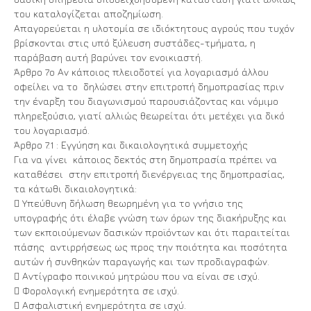
του καταλογίζεται αποζημίωση.
Απαγορεύεται η υλοτομία σε ιδιόκτητους αγρούς που τυχόν
βρίσκονται στις υπό ξύλευση συστάδες-τμήματα, η
παράβαση αυτή βαρύνει τον ενοικιαστή.
Άρθρο 7ο Αν κάποιος πλειοδοτεί για λογαριασμό άλλου
οφείλει να το δηλώσει στην επιτροπή δημοπρασίας πριν
την έναρξη του διαγωνισμού παρουσιάζοντας και νόμιμο
πληρεξούσιο, γιατί αλλιώς θεωρείται ότι μετέχει για δικό
του λογαριασμό.
Άρθρο 7.1 : Εγγύηση και δικαιολογητικά συμμετοχής
Για να γίνει κάποιος δεκτός στη δημοπρασία πρέπει να
καταθέσει στην επιτροπή διενέργειας της δημοπρασίας,
τα κάτωθι δικαιολογητικά:
 Υπεύθυνη δήλωση θεωρημένη για το γνήσιο της
υπογραφής ότι έλαβε γνώση των όρων της διακήρυξης και
των εκποιούμενων δασικών προϊόντων και ότι παραιτείται
πάσης αντιρρήσεως ως προς την ποιότητα και ποσότητα
αυτών ή συνθηκών παραγωγής και των προδιαγραφών.
 Αντίγραφο ποινικού μητρώου που να είναι σε ισχύ.
 Φορολογική ενημερότητα σε ισχύ.
 Ασφαλιστική ενημερότητα σε ισχύ.