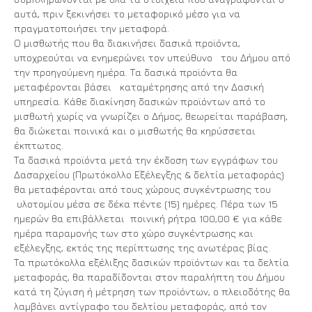
αυτά, πριν ξεκινήσει το μεταφορικό μέσο για να
πραγματοποιήσει την μεταφορά.
Ο μισθωτής που θα διακινήσει δασικά προϊόντα,
υποχρεούται να ενημερώνει τον υπεύθυνο του Δήμου από
την προηγούμενη ημέρα. Τα δασικά προϊόντα θα
μεταφέρονται βάσει καταμέτρησης από την Δασική
υπηρεσία. Κάθε διακίνηση δασικών προϊόντων από το
μισθωτή χωρίς να γνωρίζει ο Δήμος, θεωρείται παράβαση,
θα διώκεται ποινικά και ο μισθωτής θα κηρύσσεται
έκπτωτος.
Τα δασικά προϊόντα μετά την έκδοση των εγγράφων του
Δασαρχείου (Πρωτόκολλο Εξέλεγξης & δελτία μεταφοράς)
θα μεταφέρονται από τους χώρους συγκέντρωσης του
υλοτομίου μέσα σε δέκα πέντε (15) ημέρες. Πέρα των 15
ημερών θα επιβάλλεται ποινική ρήτρα 100,00 € για κάθε
ημέρα παραμονής των στο χώρο συγκέντρωσης και
εξέλεγξης, εκτός της περίπτωσης της ανωτέρας βίας.
Τα πρωτόκολλα εξέλιξης δασικών προϊόντων και τα δελτία
μεταφοράς, θα παραδίδονται στον παραλήπτη του Δήμου
κατά τη ζύγιση ή μέτρηση των προϊόντων, ο πλειοδότης θα
λαμβάνει αντίγραφο του δελτίου μεταφοράς, από τον