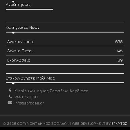
Αναζητήσεις
Κατηγορίες Νέων
Ανακοινώσεις
638
Δελτία Τύπου
1145
Εκδηλώσεις
89
Επικοινωνήστε Μαζί Μας
Κιερίου 49, Δήμος Σοφάδων, Καρδίτσα
2443353200
info@sofades.gr
© 2026 COPYRIGHT ΔΗΜΟΣ ΣΟΦΑΔΩΝ | WEB DEVELOPMENT BY
ΕΓΚΡΙΤΟΣ
GROUP