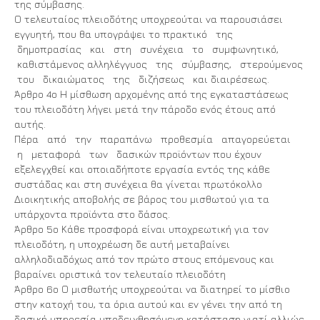
της σύμβασης.
Ο τελευταίος πλειοδότης υποχρεούται να παρουσιάσει
εγγυητή, που θα υπογράψει το πρακτικό της
δημοπρασίας και στη συνέχεια το συμφωνητικό,
καθιστάμενος αλληλέγγυος της σύμβασης, στερούμενος
του δικαιώματος της διζήσεως και διαιρέσεως.
Άρθρο 4ο Η μίσθωση αρχομένης από της εγκαταστάσεως
του πλειοδότη λήγει μετά την πάροδο ενός έτους από
αυτής.
Πέρα από την παραπάνω προθεσμία απαγορεύεται
η μεταφορά των δασικών προϊόντων που έχουν
εξελεγχθεί και οποιαδήποτε εργασία εντός της κάθε
συστάδας και στη συνέχεια θα γίνεται πρωτόκολλο
Διοικητικής αποβολής σε βάρος του μισθωτού για τα
υπάρχοντα προϊόντα στο δάσος.
Άρθρο 5ο Κάθε προσφορά είναι υποχρεωτική για τον
πλειοδότη, η υποχρέωση δε αυτή μεταβαίνει
αλληλοδιαδόχως από τον πρώτο στους επόμενους και
βαραίνει οριστικά τον τελευταίο πλειοδότη
Άρθρο 6ο Ο μισθωτής υποχρεούται να διατηρεί το μίσθιο
στην κατοχή του, τα όρια αυτού και εν γένει την από τη
δασική υπηρεσία υποδειχθησόμενη κατάσταση γιατί αλλιώς