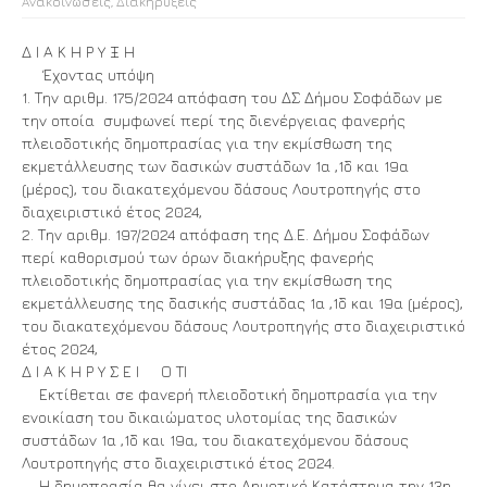
Ανακοινώσεις
,
Διακηρύξεις
Δ Ι Α Κ Η Ρ Υ Ξ Η
Έχοντας υπόψη
1. Την αριθμ. 175/2024 απόφαση του ΔΣ Δήμου Σοφάδων με
την οποία συμφωνεί περί της διενέργειας φανερής
πλειοδοτικής δημοπρασίας για την εκμίσθωση της
εκμετάλλευσης των δασικών συστάδων 1α ,1δ και 19α
(μέρος), του διακατεχόμενου δάσους Λουτροπηγής στο
διαχειριστικό έτος 2024,
2. Την αριθμ. 197/2024 απόφαση της Δ.Ε. Δήμου Σοφάδων
περί καθορισμού των όρων διακήρυξης φανερής
πλειοδοτικής δημοπρασίας για την εκμίσθωση της
εκμετάλλευσης της δασικής συστάδας 1α ,1δ και 19α (μέρος),
του διακατεχόμενου δάσους Λουτροπηγής στο διαχειριστικό
έτος 2024,
Δ Ι Α Κ Η Ρ Υ Σ Ε Ι Ο ΤΙ
Εκτίθεται σε φανερή πλειοδοτική δημοπρασία για την
ενοικίαση του δικαιώματος υλοτομίας της δασικών
συστάδων 1α ,1δ και 19α, του διακατεχόμενου δάσους
Λουτροπηγής στο διαχειριστικό έτος 2024.
Η δημοπρασία θα γίνει στο Δημοτικό Κατάστημα την 13η