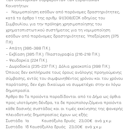
Κοινοτήτων.
– Νομιμοποίηση εσόδων από παράνομες δραστηριότητες,
κατά το άρθρο 1 της αριθμ. 91/308/ΕΟΚ οδηγίας του
Συμβουλίου, για την πρόληψη χρησιμοποίησης του
χρηματοπιστωτικού συστήματος για τη νομιμοποίηση
εσόδων από παράνομες δραστηριότητες. Υπεξαίρεση (375
Π.Κ).
– Απάτη (386-388 Π.Κ.).
– Εκβίαση (385 Π.Κ.). Πλαστογραφία (216-218 Π.Κ.).
– Ψευδορκία (224 Π.Κ.).
– Δωροδοκία (235-237 Π.Κ.). Δόλια χρεοκοπία (398 Π.Κ.).
Όποιος δεν εκπλήρωσε τους όρους ανάλογης προηγούμενης
σύμβασης, εντός του συμφωνηθέντος χρόνου και του χρόνου
παράτασης, δεν έχει δικαίωμα να συμμετέχει στην εν λόγω
δημοπρασία.
Άρθρο 8ο Τα προϊόντα παραδίδονται από το Δήμο ως όρθια
προς υλοτόμηση δένδρα, τα δε προϋπολογιζόμενα προϊόντα
κάθε δασικής συστάδας και οι τιμές εκκίνησης της φανερής
πλειοδοτικής δημοπρασίας έχουν ως εξής:
Συστάδα 1α Καυσόξυλα δρυός 23,00€ ανά χ.κ.μ.
Συστάδα 1δ Καυσόξυλλα δρυός 23,00€ ανά χ.κ.μ.