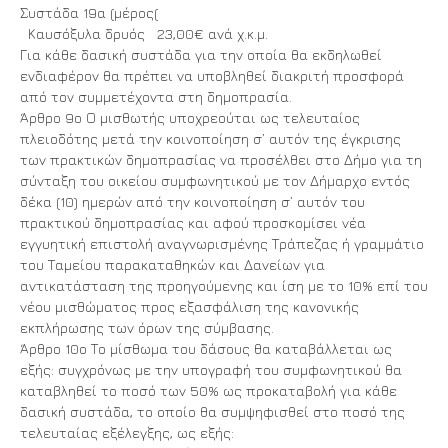
Συστάδα 19α (μέρος(
Καυσόξυλα δρυός 23,00€ ανά χ.κ.μ.
Για κάθε δασική συστάδα για την οποία θα εκδηλωθεί
ενδιαφέρον θα πρέπει να υποβληθεί διακριτή προσφορά
από τον συμμετέχοντα στη δημοπρασία.
Άρθρο 9ο Ο μισθωτής υποχρεούται ως τελευταίος
πλειοδότης μετά την κοινοποίηση σ’ αυτόν της έγκρισης
των πρακτικών δημοπρασίας να προσέλθει στο Δήμο για τη
σύνταξη του οικείου συμφωνητικού με τον Δήμαρχο εντός
δέκα (10) ημερών από την κοινοποίηση σ’ αυτόν του
πρακτικού δημοπρασίας και αφού προσκομίσει νέα
εγγυητική επιστολή αναγνωρισμένης Τράπεζας ή γραμμάτιο
του Ταμείου παρακαταθηκών και Δανείων για
αντικατάσταση της προηγούμενης και ίση με το 10% επί του
νέου μισθώματος προς εξασφάλιση της κανονικής
εκπλήρωσης των όρων της σύμβασης.
Άρθρο 10ο Το μίσθωμα του δάσους θα καταβάλλεται ως
εξής: συγχρόνως με την υπογραφή του συμφωνητικού θα
καταβληθεί το ποσό των 50% ως προκαταβολή για κάθε
δασική συστάδα, το οποίο θα συμψηφισθεί στο ποσό της
τελευταίας εξέλεγξης, ως εξής: