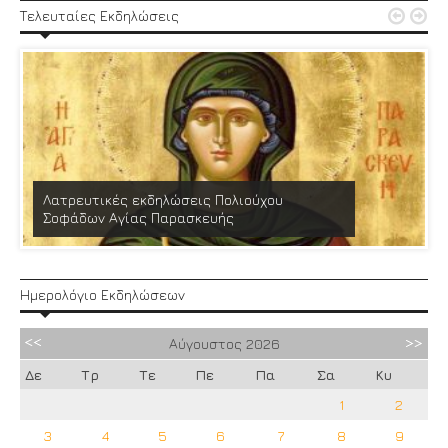


Τελευταίες Εκδηλώσεις
Λατρευτικές εκδηλώσεις Πολιούχου
Σοφάδων Αγίας Παρασκευής
Ημερολόγιο Εκδηλώσεων
Αύγουστος
2026
Δε
Τρ
Τε
Πε
Πα
Σα
Κυ
1
2
3
4
5
6
7
8
9