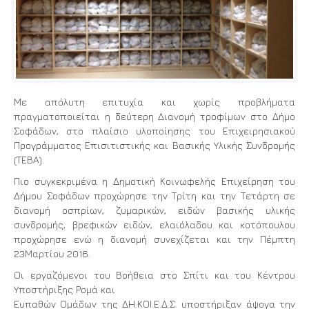
Με απόλυτη επιτυχία και χωρίς προβλήματα
πραγματοποιείται η δεύτερη Διανομή τροφίμων στο Δήμο
Σοφάδων, στο πλαίσιο υλοποίησης του Επιχειρησιακού
Προγράμματος Επισιτιστικής και Βασικής Υλικής Συνδρομής
(ΤΕΒΑ).
Πιο συγκεκριμένα η Δημοτική Κοινωφελής Επιχείρηση του
Δήμου Σοφάδων προχώρησε την Τρίτη και την Τετάρτη σε
διανομή οσπρίων, ζυμαρικών, ειδών βασικής υλικής
συνδρομής, βρεφικών ειδών, ελαιόλαδου και κοτόπουλου
προχώρησε ενώ η διανομή συνεχίζεται και την Πέμπτη
23Μαρτίου 2016.
Οι εργαζόμενοι του Βοήθεια στο Σπίτι και του Κέντρου
Υποστήριξης Ρομά και
Ευπαθών Ομάδων της ΔΗ.ΚΟΙ.Ε.Δ.Σ. υποστήριξαν άψογα την