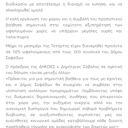
διαδικασία με αποτέλεσμα η διανομή να κυλήσει και να
ολοκληρωθεί ομαλά.
Η καλή οργάνωση του χώρου και η συμβολή του προσωπικού
βοήθησε σημαντικά στην ταχύτατη εξυπηρέτηση των
ωφελουμένων χωρίς να υπάρχουν μεγάλες ουρές και
ταλαιπωρία .
Μέχρι το μεσημέρι της Τετάρτης είχαν διανεμηθεί προϊόντα
σε 1125 ωφελούμενους από τους 1313 συνολικά του Δήμου
Σοφάδων.
Ο πρόεδρος της ΔΗΚΟΙΕΣ κ. Δημήτριος Ζάβαλος σε σχετική
του δήλωση τόνισε μεταξύ άλλων:
«Πρόκειται για μια σημαντική βοήθεια για τους μη έχοντες
και ο Δήμος Σοφάδων θα συνεχίσει να συμβάλει στην
υλοποίηση ανάλογων προγραμμάτων. Λαμβάνοντας υπόψη
τις δυσμενείς δημοσιονομικές συνθήκες που επικρατούν
στην χώρα μας, την αυξημένη ανεργία, αλλά και την
οικονομική δυσπραγία που δημιουργεί σοβαρά προβλήματα
διαβίωσης σε αναξιοπαθούντες συμπολίτες μας και
ευαίσθητες κοινωνικά ομάδες καταβάλλουμε κάθε δυνατή
προσπάθεια τόνωσης και ανακούφισης των δημοτών μας».