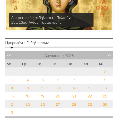
Λατρευτικές εκδηλώσεις Πολιούχου
Σοφάδων Αγίας Παρασκευής
Ημερολόγιο Εκδηλώσεων
Αύγουστος
2026
Δε
Τρ
Τε
Πε
Πα
Σα
Κυ
1
2
3
4
5
6
7
8
9
10
11
12
13
14
15
16
17
18
19
20
21
22
23
24
25
26
27
28
29
30
31