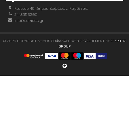
Κιερίου 49, Δήμος Σοφάδων, Καρδίτσα
2443353200
info@sofades.gr
© 2026 COPYRIGHT ΔΗΜΟΣ ΣΟΦΑΔΩΝ | WEB DEVELOPMENT BY
ΕΓΚΡΙΤΟΣ
GROUP