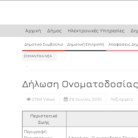
Αρχική
Δήμος
Ηλεκτρονικές Υπηρεσίες
Δη
Δημοτικό Συμβούλιο
Δημοτική Επιτροπή
Αποφάσεις Δη
ΣΗΜΑΝΤΙΚΑ ΝΕΑ
...
...
...
Δήλωση Ονοματοδοσία
2758 Views
29 Ιουνίου, 2010
Ληξιαρχειο
Περιστατικό
Ζωής
Περιγραφή
Περιστατικού
Αφορά την Ονοματοδοσία Τέκνου