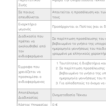
Ζωής
Σε ποιους
Απαιτείται η προσέλευση και των
απευθύνεται
τους.
Εναρκτήριο
Προσέρχονται οι Πολίτες (και οι δ
γεγονός
Διαδικασία που
Σε περίπτωση προσέλευσης του ε
πρέπει να
βεβαιωμένο το γνήσιο της υπογρ
ακολουθηθεί από
ημερομηνία γεννήσεως του παιδιο
τον
γραμμένο με ελληνικούς χαρακτήρ
ενδιαφερόμενο
Ταυτότητες ή διαβατήρια κα
Έγγραφα που
Σε περίπτωση προσέλευσης το
χρειάζεται να
βεβαιωμένο το γνήσιο της υ
προσκομίσει ο
ημερομηνία γεννήσεως του πα
ενδιαφερόμενος
Για αλλοδαπούς το όνομα να 
Αποτέλεσμα
Ονοματοδοσία Τέκνου
Διαδικασίας
Κόστος Υπηρεσίας
0 €