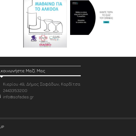
ικοινωνήστε Μαζί Μας
Κιερίου 49, Δήμος Σοφάδων, Καρδίτσα
2443353200
info@sofades.gr
UP