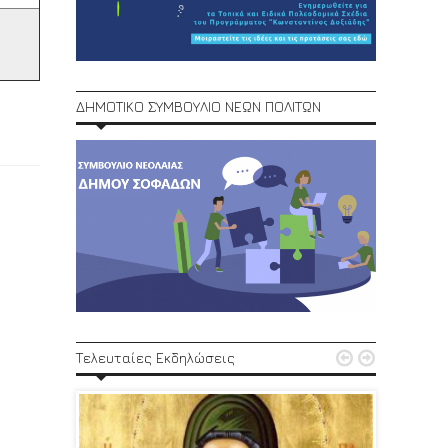
ΔΗΜΟΤΙΚΟ ΣΥΜΒΟΥΛΙΟ ΝΕΩΝ ΠΟΛΙΤΩΝ
1ο Φεστ


Τελευταίες Εκδηλώσεις
29, 30/6