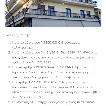
Έχοντας υπ’ όψη:
Τις διατάξεις του Ν.3852/2010 (Πρόγραμμα
Καλλικράτης).
Τις διατάξεις του Ν.4194/2013 (ΦΕΚ 208/τ.Α΄) «Κώδικας
Δικηγόρων» όπως αντικαταστάθηκε και ισχύει με το
άρθρο 3 του Ν. 4745/2020.
Την υπ΄αριθμ. 27/2025 (ΑΔΑ: ΡΒΔΣΩ1Μ-ΚΤΣ), απόφαση
Δημοτικού Συμβουλίου Σοφάδων περί πρόσληψης
ασκούμενου Δικηγόρου στο Δήμο Σοφάδων .
Την αριθμ. 15178/05.06.2025 Κ.Υ.Α. των Υπουργών
Δικαιοσύνης και Εθνικής Οικονομίας & Οικονομικών
«Άσκηση υποψήφιου δικηγόρου στο Δήμο Σοφάδων (ΦΕΚ
3228/25.06.2025/τ.Β’.
Το γεγονός ότι υπάρχουν εγγεγραμμένες πιστώσεις