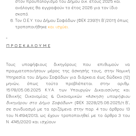
στον προϋπολογισμό του Δήμου οικ. έτους 2025 και
ανάλογες θα εγγραφούν το έτος 2026 για τον ίδιο
σκοπό.
Τον Ο.Ε.Υ. του Δήμου Σοφάδων (ΦΕΚ 2397/τ.Β΄/2011) όπως
τροποποιήθηκε
και ισχύει
.
Π Ρ Ο Σ Κ Α Λ Ο Υ Μ Ε
Τους υποψήφιους δικηγόρους που επιθυμούν να
πραγματοποιήσουν μέρος της άσκησής τους, στην Νομική
Υπηρεσία του Δήμου Σοφάδων για διάρκεια έως δώδεκα (12)
μηνών, όπως τούτο προβλέπεται στην αριθμ.
15178/05.06.2025 Κ.Υ.Α. των Υπουργών Δικαιοσύνης και
Εθνικής Οικονομίας & Οικονομικών
«Άσκηση υποψήφιου
δικηγόρου στο Δήμο Σοφάδων
» (ΦΕΚ 3228/25.06.2025/τ.Β’,
σε συνδυασμό με τα οριζόμενα στην παρ. 4 του άρθρου 13
του Ν.4194/2013, ως έχουν τροποποιηθεί με το άρθρο 3 του
Ν. 4745/2020 και ισχύουν