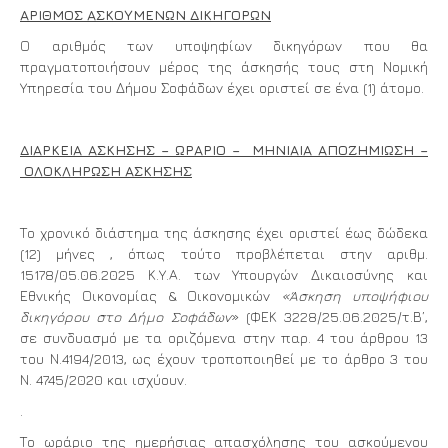
ΑΡΙΘΜΟΣ ΑΣΚΟΥΜΕΝΩΝ ΔΙΚΗΓΟΡΩΝ
Ο αριθμός των υποψηφίων δικηγόρων που θα
πραγματοποιήσουν μέρος της άσκησής τους στη Νομική
Υπηρεσία του Δήμου Σοφάδων έχει οριστεί σε ένα (1) άτομο.
ΔΙΑΡΚΕΙΑ ΑΣΚΗΣΗΣ – ΩΡΑΡΙΟ – ΜΗΝΙΑΙΑ ΑΠΟΖΗΜΙΩΣΗ –
ΟΛΟΚΛΗΡΩΣΗ ΑΣΚΗΣΗΣ
Το χρονικό διάστημα της άσκησης έχει οριστεί έως δώδεκα
(12) μήνες , όπως τούτο προβλέπεται στην αριθμ.
15178/05.06.2025 Κ.Υ.Α. των Υπουργών Δικαιοσύνης και
Εθνικής Οικονομίας & Οικονομικών
«Άσκηση υποψήφιου
δικηγόρου στο Δήμο Σοφάδων
» (ΦΕΚ 3228/25.06.2025/τ.Β’,
σε συνδυασμό με τα οριζόμενα στην παρ. 4 του άρθρου 13
του Ν.4194/2013, ως έχουν τροποποιηθεί με το άρθρο 3 του
Ν. 4745/2020 και ισχύουν.
.
Το ωράριο της ημερήσιας απασχόλησης του ασκούμενου