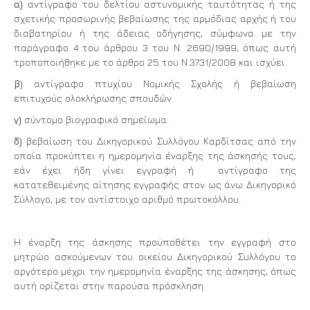
α)
αντίγραφο του δελτίου αστυνομικής ταυτότητας ή της
σχετικής προσωρινής βεβαίωσης της αρμόδιας αρχής ή του
διαβατηρίου ή της άδειας οδήγησης, σύμφωνα με την
παράγραφο 4 του άρθρου 3 του Ν. 2690/1999, όπως αυτή
τροποποιήθηκε με το άρθρο 25 του Ν.3731/2008 και ισχύει.
β
) αντίγραφο πτυχίου Νομικής Σχολής ή βεβαίωση
επιτυχούς ολοκλήρωσης σπουδών.
γ)
σύντομο βιογραφικό σημείωμα.
δ)
βεβαίωση του Δικηγορικού Συλλόγου Καρδίτσας από την
οποία προκύπτει η ημερομηνία έναρξης της άσκησής τους,
εάν έχει ήδη γίνει εγγραφή ή αντίγραφο της
κατατεθειμένης αίτησης εγγραφής στον ως άνω Δικηγορικό
Σύλλογο, με τον αντίστοιχο αριθμό πρωτοκόλλου.
Η έναρξη της άσκησης προϋποθέτει την εγγραφή στο
μητρώο ασκούμενων του οικείου Δικηγορικού Συλλόγου το
αργότερο μέχρι την ημερομηνία έναρξης της άσκησης, όπως
αυτή ορίζεται στην παρούσα πρόσκληση