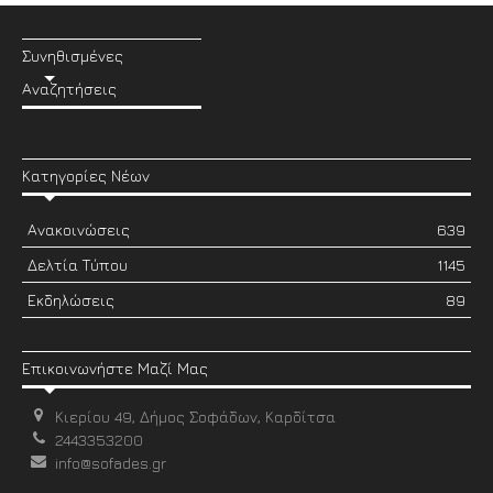
Συνηθισμένες
Αναζητήσεις
Κατηγορίες Νέων
Ανακοινώσεις
639
Δελτία Τύπου
1145
Εκδηλώσεις
89
Επικοινωνήστε Μαζί Μας
Κιερίου 49, Δήμος Σοφάδων, Καρδίτσα
2443353200
info@sofades.gr