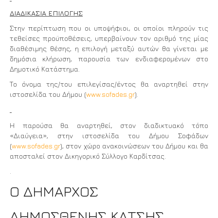
ΔΙΑΔΙΚΑΣΙΑ ΕΠΙΛΟΓΗΣ
Στην περίπτωση που οι υποψήφιοι, οι οποίοι πληρούν τις
τεθείσες προϋποθέσεις, υπερβαίνουν τον αριθμό της μίας
διαθέσιμης θέσης, η επιλογή μεταξύ αυτών θα γίνεται με
δημόσια κλήρωση, παρουσία των ενδιαφερομένων στο
Δημοτικό Κατάστημα.
Το όνομα της/του επιλεγίσας/έντος θα αναρτηθεί στην
ιστοσελίδα του Δήμου (
www.sofades.gr
).
Η παρούσα θα αναρτηθεί, στον διαδικτυακό τόπο
«Διαύγεια», στην ιστοσελίδα του Δήμου Σοφάδων
(
www.sofades.gr
), στον χώρο ανακοινώσεων του Δήμου και θα
αποσταλεί στον Δικηγορικό Σύλλογο Καρδίτσας.
.
Ο ΔΗΜΑΡΧΟΣ
ΔΗΜΟΣΘΕΝΗΣ ΚΑΤΣΗΣ