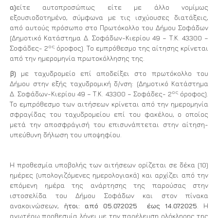
α)
είτε αυτοπροσώπως είτε με άλλο νομίμως
εξουσιοδοτημένο, σύμφωνα με τις ισχύουσες διατάξεις,
από αυτούς πρόσωπο στο Πρωτόκολλο του Δήμου Σοφάδων
(Δημοτικό Κατάστημα Δ. Σοφάδων-Κιερίου 49 – Τ.Κ. 43300 –
ος
Σοφάδες- 2
όροφος). Το εμπρόθεσμο της αίτησης κρίνεται
από την ημερομηνία πρωτοκόλλησης της.
β)
με ταχυδρομείο επί αποδείξει στο πρωτόκολλο του
Δήμου στην εξής ταχυδρομική δ/νση: (Δημοτικό Κατάστημα
ος
Δ. Σοφάδων-Κιερίου 49 – Τ.Κ. 43300 – Σοφάδες- 2
όροφος).
Το εμπρόθεσμο των αιτήσεων κρίνεται από την ημερομηνία
σφραγίδας του ταχυδρομείου επί του φακέλου, ο οποίος
μετά την αποσφράγισή του επισυνάπτεται στην αίτηση-
υπεύθυνη δήλωση του υποψηφίου.
Η προθεσμία υποβολής των αιτήσεων ορίζεται σε δέκα (10)
ημέρες (υπολογιζόμενες ημερολογιακά) και αρχίζει από την
επόμενη ημέρα της ανάρτησης της παρούσας στην
ιστοσελίδα του Δήμου Σοφάδων και στον πίνακα
ανακοινώσεων,
ήτοι: από 05.07.2025
έως 14.07.2025
. Η
ανωτέρω προθεσμία λήγει με την παρέλευση ολόκληρης της