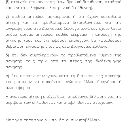
β)
στοιχεία επικοινωνίας (ταχυδρομική διεύθυνση, σταθερό
και κινητό τηλέφωνο, ηλεκτρονική διεύθυνση),
γ)
αριθμό μητρώου ασκουμένου ή ότι έχουν καταθέσει
αίτηση και τα προβλεπόμενα δικαιολογητικά για την
εγγραφή τους στο Δικηγορικό Σύλλογο, αλλά δεν έχουν λάβει
ακόμα αριθμό μητρώου, καθώς εκκρεμεί η αποδοχή της
αίτησής τους και ότι εφόσον επιλεγούν, θα καταθέσουν
βεβαίωση εγγραφής στον ως άνω Δικηγορικό Σύλλογο.
δ)
ότι δεν συμπληρώνουν το προβλεπόμενο 18μηνο της
άσκησής τους πριν από το πέρας της δωδεκάμηνης
άσκησης.
ε)
ότι, εφόσον επιλεγούν, κατά τη διάρκεια της άσκησής
τους παύουν να ασκούνται ενώπιον άλλου δικηγόρου ή
άλλου φορέα.
Η ανωτέρω αίτηση επέχει θέση υπεύθυνης δήλωσης για την
ακρίβεια των δηλωθέντων και υποβληθέντων στοιχείων.
Με την αίτησή τους οι υποψήφιοι συνυποβάλλουν: