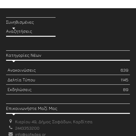
Συνηθισμένες
Αναζητήσεις
Κατηγορίες Νέων
Ανακοινώσεις
639
Δελτία Τύπου
1145
Εκδηλώσεις
89
Επικοινωνήστε Μαζί Μας
Κιερίου 49, Δήμος Σοφάδων, Καρδίτσα
2443353200
info@sofades.gr