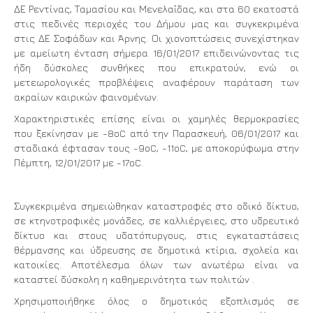
ΔΕ Ρεντίνας, Ταμασίου και Μενελαΐδας, και στα 60 εκατοστά
στις πεδινές περιοχές του Δήμου μας και συγκεκριμένα
στις ΔΕ Σοφάδων και Άρνης. Οι χιονοπτώσεις συνεχίστηκαν
με αμείωτη ένταση σήμερα 16/01/2017 επιδεινώνοντας τις
ήδη δύσκολες συνθήκες που επικρατούν, ενώ οι
μετεωρολογικές προβλέψεις αναφέρουν παράταση των
ακραίων καιρικών φαινομένων.
Χαρακτηριστικές επίσης είναι οι χαμηλές θερμοκρασίες
που ξεκίνησαν με -8οC από την Παρασκευή, 06/01/2017 και
σταδιακά έφτασαν τους -9οC, -11οC, με αποκορύφωμα στην
Πέμπτη, 12/01/2017 με -17οC.
Συγκεκριμένα σημειώθηκαν καταστροφές στο οδικό δίκτυο,
σε κτηνοτροφικές μονάδες, σε καλλιέργειες, στο υδρευτικό
δίκτυο και στους υδατόπυργους, στις εγκαταστάσεις
θέρμανσης και ύδρευσης σε δημοτικά κτίρια, σχολεία και
κατοικίες. Αποτέλεσμα όλων των ανωτέρω είναι να
καταστεί δύσκολη η καθημερινότητα των πολιτών .
Χρησιμοποιήθηκε όλος ο δημοτικός εξοπλισμός σε