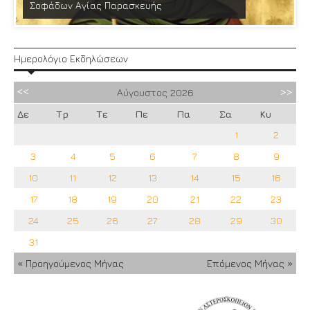
Σοφάδων Αγίας Παρασκευής
Ημερολόγιο Εκδηλώσεων
Αύγουστος
2026
Δε
Τρ
Τε
Πε
Πα
Σα
Κυ
1
2
3
4
5
6
7
8
9
10
11
12
13
14
15
16
17
18
19
20
21
22
23
24
25
26
27
28
29
30
31
« Προηγούμενος Μήνας
Επόμενος Μήνας »