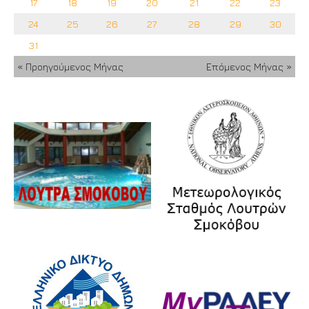
17
18
19
20
21
22
23
24
25
26
27
28
29
30
31
« Προηγούμενος Μήνας
Επόμενος Μήνας »