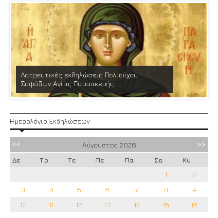
Λατρευτικές εκδηλώσεις Πολιούχου
Σοφάδων Αγίας Παρασκευής
Ημερολόγιο Εκδηλώσεων
Αύγουστος
2026
Δε
Τρ
Τε
Πε
Πα
Σα
Κυ
1
2
3
4
5
6
7
8
9
10
11
12
13
14
15
16