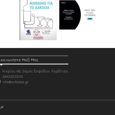
ικοινωνήστε Μαζί Μας
Κιερίου 49, Δήμος Σοφάδων, Καρδίτσα
2443353200
info@sofades.gr
UP