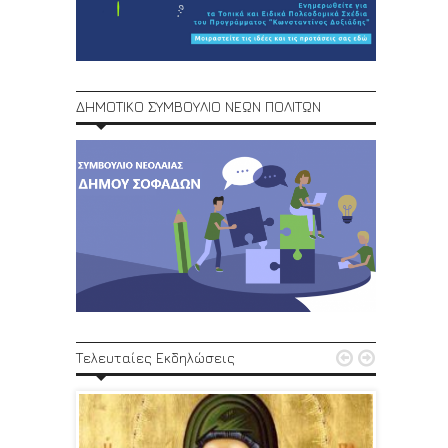
ΔΗΜΟΤΙΚΟ ΣΥΜΒΟΥΛΙΟ ΝΕΩΝ ΠΟΛΙΤΩΝ
1ο Φεστ


Τελευταίες Εκδηλώσεις
29, 30/6