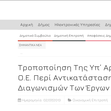
Αρχική
Δήμος
Ηλεκτρονικές Υπηρεσίες
Δη
Δημοτικό Συμβούλιο
Δημοτική Επιτροπή
Αποφάσεις Δη
ΣΗΜΑΝΤΙΚΑ ΝΕΑ
...
...
...
Τροποποίηση Της Υπ’ Α
Ο.Ε. Περί Αντικατάστασ
Διαγωνισμών Των Έργων 
Ημερομηνία: 02/07/2013
Οικονομική Επιτροπή