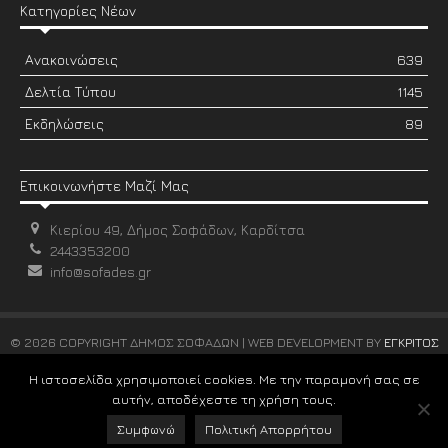
Κατηγορίες Νέων
Ανακοινώσεις
639
Δελτία Τύπου
1145
Εκδηλώσεις
89
Επικοινωνήστε Μαζί Μας
Κιερίου 49, Δήμος Σοφάδων, Καρδίτσα
2443353200
info@sofades.gr
© 2026 COPYRIGHT ΔΗΜΟΣ ΣΟΦΑΔΩΝ | WEB DEVELOPMENT BY
ΕΓΚΡΙΤΟΣ
GROUP
Η ιστοσελίδα χρησιμοποιεί cookies. Με την παραμονή σας σε
αυτήν, αποδέχεστε τη χρήση τους.
Συμφωνώ
Πολιτική Απορρήτου