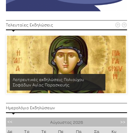


Τελευταίες Εκδηλώσεις
Λατρευτικές εκδηλώσεις Πολιούχου
Σοφάδων Αγίας Παρασκευής
Ημερολόγιο Εκδηλώσεων
Αύγουστος
2026
Δε
Τρ
Τε
Πε
Πα
Σα
Κυ