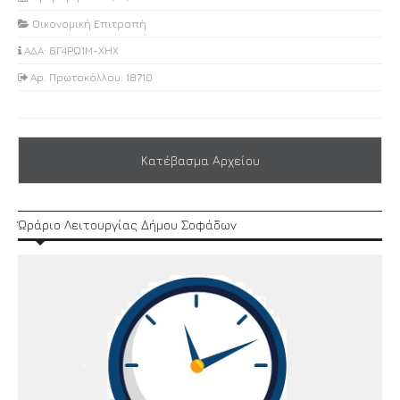
Οικονομική Επιτροπή
ΑΔΑ: 6Γ4ΡΩ1Μ-ΧΗΧ
Αρ. Πρωτοκόλλου: 18710
Κατέβασμα Αρχείου
Ώράριο Λειτουργίας Δήμου Σοφάδων