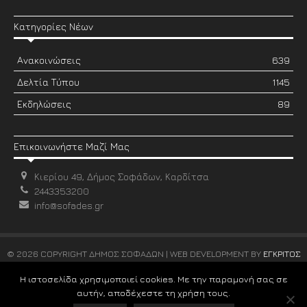
Κατηγορίες Νέων
Ανακοινώσεις
639
Δελτία Τύπου
1145
Εκδηλώσεις
89
Επικοινωνήστε Μαζί Μας
Κιερίου 49, Δήμος Σοφάδων, Καρδίτσα
2443353200
info@sofades.gr
© 2026 COPYRIGHT ΔΗΜΟΣ ΣΟΦΑΔΩΝ | WEB DEVELOPMENT BY
ΕΓΚΡΙΤΟΣ
GROUP
Η ιστοσελίδα χρησιμοποιεί cookies. Με την παραμονή σας σε
αυτήν, αποδέχεστε τη χρήση τους.