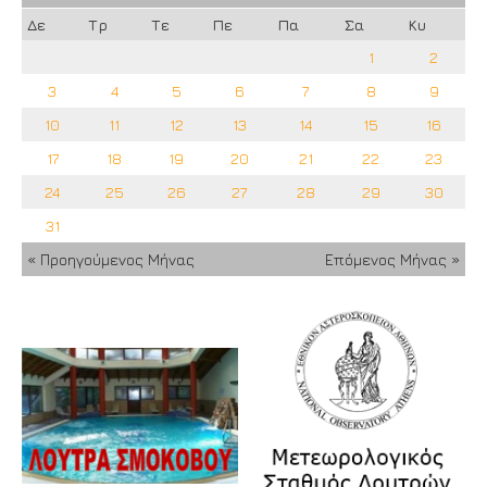
Δε
Τρ
Τε
Πε
Πα
Σα
Κυ
1
2
3
4
5
6
7
8
9
10
11
12
13
14
15
16
17
18
19
20
21
22
23
24
25
26
27
28
29
30
31
« Προηγούμενος Μήνας
Επόμενος Μήνας »