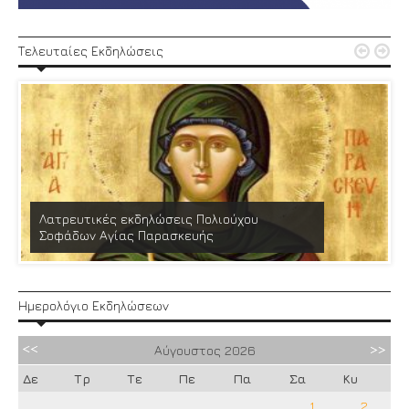


Τελευταίες Εκδηλώσεις
Λατρευτικές εκδηλώσεις Πολιούχου
Σοφάδων Αγίας Παρασκευής
Ημερολόγιο Εκδηλώσεων
Αύγουστος
2026
Δε
Τρ
Τε
Πε
Πα
Σα
Κυ
1
2