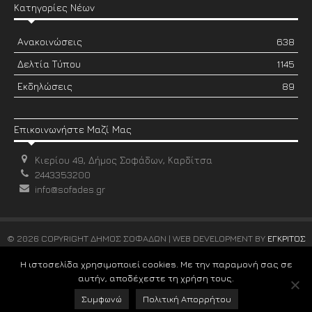
Κατηγορίες Νέων
Ανακοινώσεις
638
Δελτία Τύπου
1145
Εκδηλώσεις
89
Επικοινωνήστε Μαζί Μας
Κιερίου 49, Δήμος Σοφάδων, Καρδίτσα
2443353200
info@sofades.gr
© 2026 COPYRIGHT ΔΗΜΟΣ ΣΟΦΑΔΩΝ | WEB DEVELOPMENT BY
ΕΓΚΡΙΤΟΣ
GROUP
Η ιστοσελίδα χρησιμοποιεί cookies. Με την παραμονή σας σε
αυτήν, αποδέχεστε τη χρήση τους.
Συμφωνώ
Πολιτική Απορρήτου