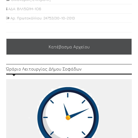
ΑΔΑ: ΒΛΛ5Ω1Μ-1Ο6
Αρ. Πρωτοκόλλου: 24753/30-10-2013
Κατέβασμα Αρχείου
Ώράριο Λειτουργίας Δήμου Σοφάδων