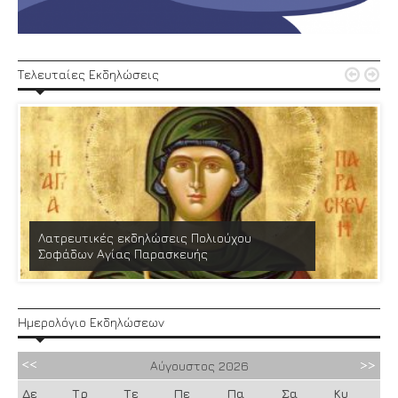


Τελευταίες Εκδηλώσεις
Λατρευτικές εκδηλώσεις Πολιούχου
Σοφάδων Αγίας Παρασκευής
Ημερολόγιο Εκδηλώσεων
Αύγουστος
2026
Δε
Τρ
Τε
Πε
Πα
Σα
Κυ