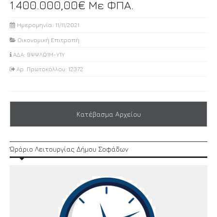
1.400.000,00€ Με ΦΠΑ.
Ημερομηνία: 11/11/2021
Οικονομική Επιτροπή
ΑΔΑ: 9ΨΨΛΩ1Μ-Υ1Υ
Αρ. Πρωτοκόλλου: 12372
Κατέβασμα Αρχείου
Ώράριο Λειτουργίας Δήμου Σοφάδων