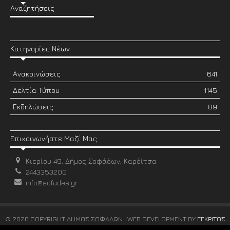
Αναζητήσεις
Κατηγορίες Νέων
Ανακοινώσεις
641
Δελτία Τύπου
1145
Εκδηλώσεις
89
Επικοινωνήστε Μαζί Μας
Κιερίου 49, Δήμος Σοφάδων, Καρδίτσα
2443353200
info@sofades.gr
© 2026 COPYRIGHT ΔΗΜΟΣ ΣΟΦΑΔΩΝ | WEB DEVELOPMENT BY
ΕΓΚΡΙΤΟΣ
GROUP