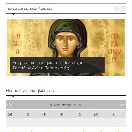


Τελευταίες Εκδηλώσεις
Λατρευτικές εκδηλώσεις Πολιούχου
Σοφάδων Αγίας Παρασκευής
Ημερολόγιο Εκδηλώσεων
Αύγουστος
2026
Δε
Τρ
Τε
Πε
Πα
Σα
Κυ
1
2
3
4
5
6
7
8
9