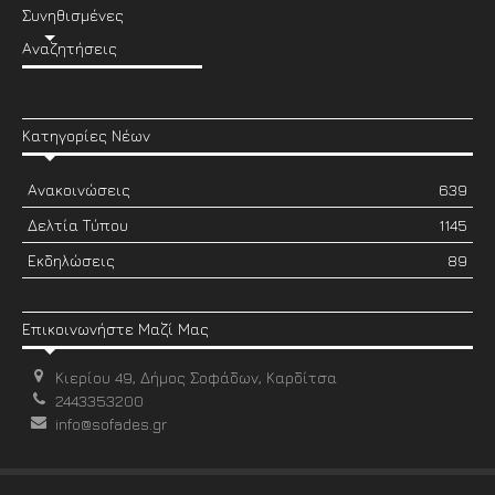
Συνηθισμένες
Αναζητήσεις
Κατηγορίες Νέων
Ανακοινώσεις
639
Δελτία Τύπου
1145
Εκδηλώσεις
89
Επικοινωνήστε Μαζί Μας
Κιερίου 49, Δήμος Σοφάδων, Καρδίτσα
2443353200
info@sofades.gr