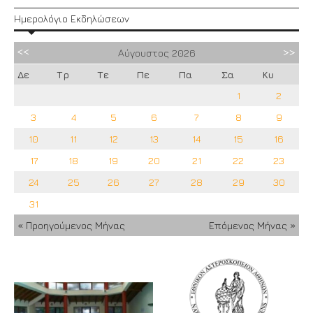
Ημερολόγιο Εκδηλώσεων
Αύγουστος
2026
Δε
Τρ
Τε
Πε
Πα
Σα
Κυ
1
2
3
4
5
6
7
8
9
10
11
12
13
14
15
16
17
18
19
20
21
22
23
24
25
26
27
28
29
30
31
« Προηγούμενος Μήνας
Επόμενος Μήνας »