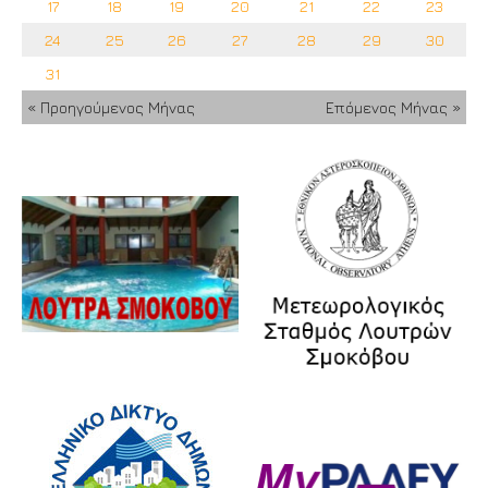
17
18
19
20
21
22
23
24
25
26
27
28
29
30
31
« Προηγούμενος Μήνας
Επόμενος Μήνας »