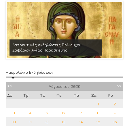
Λατρευτικές εκδηλώσεις Πολιούχου
Σοφάδων Αγίας Παρασκευής
Ημερολόγιο Εκδηλώσεων
Αύγουστος
2026
Δε
Τρ
Τε
Πε
Πα
Σα
Κυ
1
2
3
4
5
6
7
8
9
10
11
12
13
14
15
16