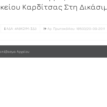
κείου Καρδίτσας Στη Δικάσι
ΑΔΑ: 4Α8ΚΩ1Μ-ΞΔ3
Αρ. Πρωτοκόλλου: 18503/20-09-2011
ατέβασμα Αρχείου