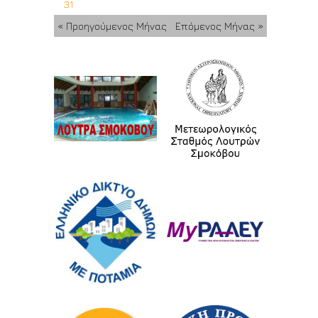
31
« Προηγούμενος Μήνας
Επόμενος Μήνας »