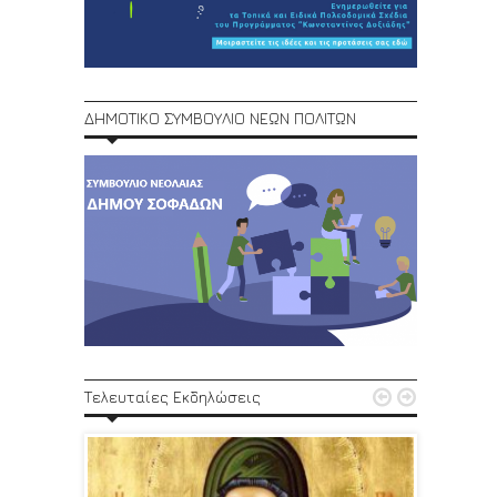
ΔΗΜΟΤΙΚΟ ΣΥΜΒΟΥΛΙΟ ΝΕΩΝ ΠΟΛΙΤΩΝ
1ο Φεστ


Τελευταίες Εκδηλώσεις
29, 30/6