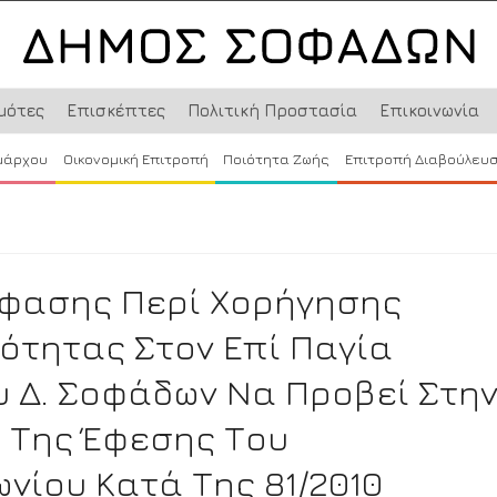
μότες
Επισκέπτες
Πολιτική Προστασία
Επικοινωνία
μάρχου
Οικονομική Επιτροπή
Ποιότητα Ζωής
Επιτροπή Διαβούλευ
όφασης Περί Χορήγησης
ότητας Στον Επί Παγία
υ Δ. Σοφάδων Να Προβεί Στη
 Της Έφεσης Του
νίου Κατά Της 81/2010