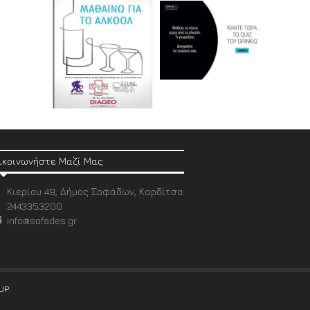
ικοινωνήστε Μαζί Μας
Κιερίου 49, Δήμος Σοφάδων, Καρδίτσα
2443353200
info@sofades.gr
UP