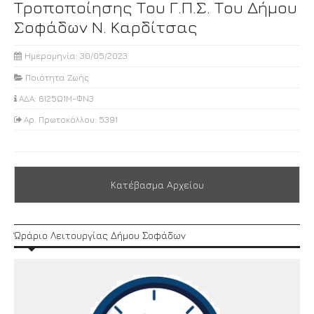
Τροποποίησης Του Γ.Π.Σ. Του Δήμου
Σοφάδων Ν. Καρδίτσας
Ημερομηνία: 30/05/2023
Ποιότητα Ζωής
ΑΔΑ: 6Ι25Ω1Μ-ΦΝ3
Αρ. Πρωτοκόλλου: 5391
Κατέβασμα Αρχείου
Ώράριο Λειτουργίας Δήμου Σοφάδων