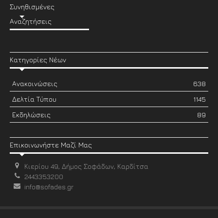
Συνηθισμένες
Αναζητήσεις
Κατηγορίες Νέων
Ανακοινώσεις
638
Δελτία Τύπου
1145
Εκδηλώσεις
89
Επικοινωνήστε Μαζί Μας
Κιερίου 49, Δήμος Σοφάδων, Καρδίτσα
2443353200
info@sofades.gr