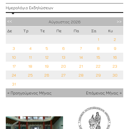
Ημερολόγιο Εκδηλώσεων
Αύγουστος
2026
Δε
Τρ
Τε
Πε
Πα
Σα
Κυ
1
2
3
4
5
6
7
8
9
10
11
12
13
14
15
16
17
18
19
20
21
22
23
24
25
26
27
28
29
30
31
« Προηγούμενος Μήνας
Επόμενος Μήνας »