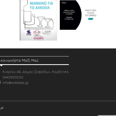
ικοινωνήστε Μαζί Μας
Κιερίου 49, Δήμος Σοφάδων, Καρδίτσα
2443353200
info@sofades.gr
UP