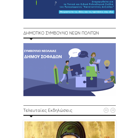
ΔΗΜΟΤΙΚΟ ΣΥΜΒΟΥΛΙΟ ΝΕΩΝ ΠΟΛΙΤΩΝ
1ο Φεστ


Τελευταίες Εκδηλώσεις
29, 30/6