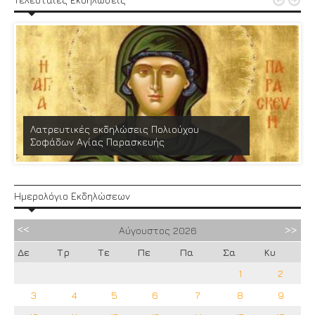


Λατρευτικές εκδηλώσεις Πολιούχου
Σοφάδων Αγίας Παρασκευής
Ημερολόγιο Εκδηλώσεων
Αύγουστος
2026
Δε
Τρ
Τε
Πε
Πα
Σα
Κυ
1
2
3
4
5
6
7
8
9