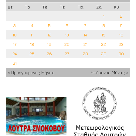
Δε
Τρ
Τε
Πε
Πα
Σα
Κυ
1
2
3
4
5
6
7
8
9
10
11
12
13
14
15
16
17
18
19
20
21
22
23
24
25
26
27
28
29
30
31
« Προηγούμενος Μήνας
Επόμενος Μήνας »