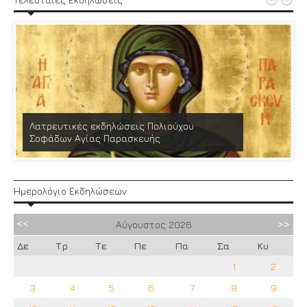


Λατρευτικές εκδηλώσεις Πολιούχου
Σοφάδων Αγίας Παρασκευής
Ημερολόγιο Εκδηλώσεων
Αύγουστος
2026
Δε
Τρ
Τε
Πε
Πα
Σα
Κυ
1
2
3
4
5
6
7
8
9