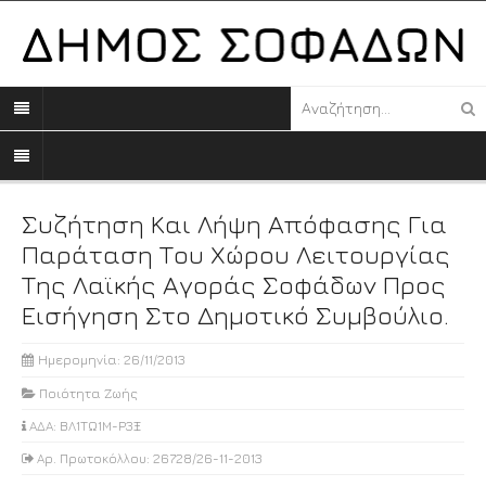
Συζήτηση Και Λήψη Απόφασης Για
Παράταση Του Χώρου Λειτουργίας
Της Λαϊκής Αγοράς Σοφάδων Προς
Εισήγηση Στο Δημοτικό Συμβούλιο.
Ημερομηνία: 26/11/2013
Ποιότητα Ζωής
ΑΔΑ: ΒΛ1ΤΩ1Μ-Ρ3Ξ
Αρ. Πρωτοκόλλου: 26728/26-11-2013