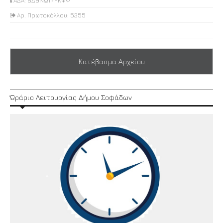
ΑΔΑ: 6Δ9ΝΩ1Μ-ΚΨΨ
Αρ. Πρωτοκόλλου: 5355
Κατέβασμα Αρχείου
Ώράριο Λειτουργίας Δήμου Σοφάδων