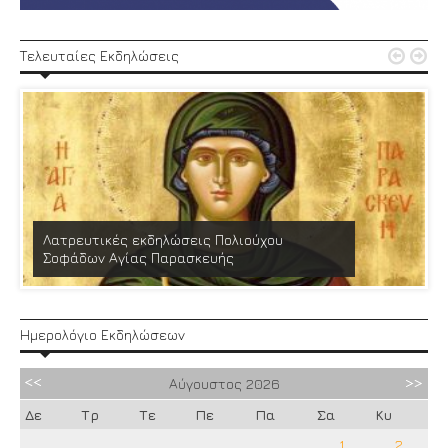


Τελευταίες Εκδηλώσεις
Λατρευτικές εκδηλώσεις Πολιούχου
Σοφάδων Αγίας Παρασκευής
Ημερολόγιο Εκδηλώσεων
Αύγουστος
2026
Δε
Τρ
Τε
Πε
Πα
Σα
Κυ
1
2