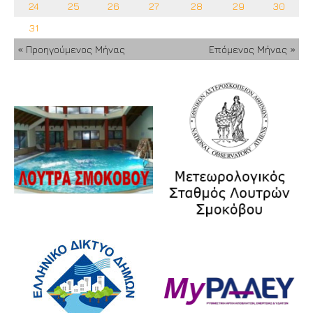
24
25
26
27
28
29
30
31
« Προηγούμενος Μήνας
Επόμενος Μήνας »