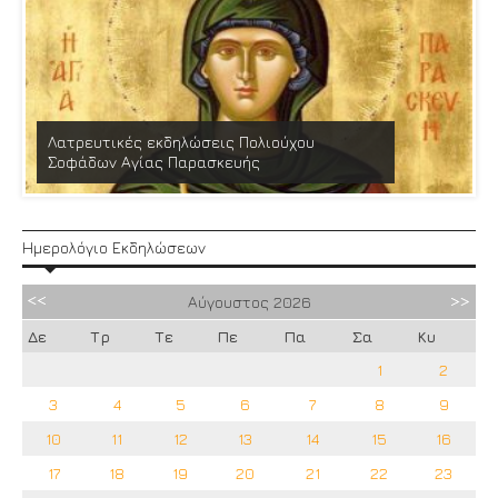
Λατρευτικές εκδηλώσεις Πολιούχου
Σοφάδων Αγίας Παρασκευής
Ημερολόγιο Εκδηλώσεων
Αύγουστος
2026
Δε
Τρ
Τε
Πε
Πα
Σα
Κυ
1
2
3
4
5
6
7
8
9
10
11
12
13
14
15
16
17
18
19
20
21
22
23