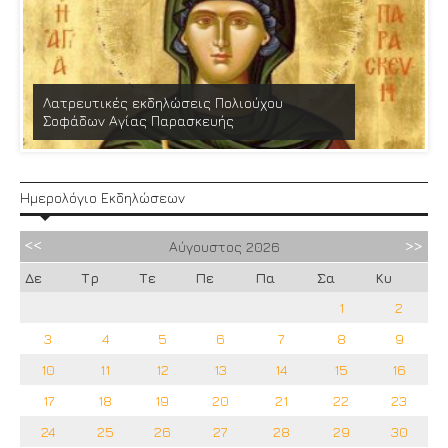
Λατρευτικές εκδηλώσεις Πολιούχου
Σοφάδων Αγίας Παρασκευής
Ημερολόγιο Εκδηλώσεων
Αύγουστος
2026
Δε
Τρ
Τε
Πε
Πα
Σα
Κυ
1
2
3
4
5
6
7
8
9
10
11
12
13
14
15
16
17
18
19
20
21
22
23
24
25
26
27
28
29
30