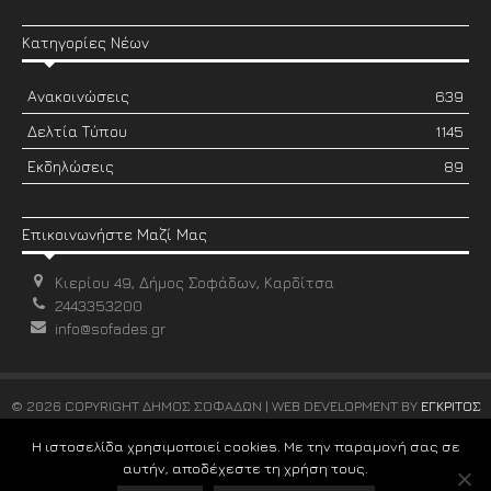
Κατηγορίες Νέων
Ανακοινώσεις
639
Δελτία Τύπου
1145
Εκδηλώσεις
89
Επικοινωνήστε Μαζί Μας
Κιερίου 49, Δήμος Σοφάδων, Καρδίτσα
2443353200
info@sofades.gr
© 2026 COPYRIGHT ΔΗΜΟΣ ΣΟΦΑΔΩΝ | WEB DEVELOPMENT BY
ΕΓΚΡΙΤΟΣ
GROUP
Η ιστοσελίδα χρησιμοποιεί cookies. Με την παραμονή σας σε
αυτήν, αποδέχεστε τη χρήση τους.