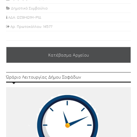
Δημοτικό Συμβούλιο
ΑΔΑ: ΩΖ9ΗΩ1Μ-Ρ1Δ
Αρ. Πρωτοκόλλου: 14577
Κατέβασμα Αρχείου
Ώράριο Λειτουργίας Δήμου Σοφάδων