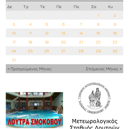
Δε
Τρ
Τε
Πε
Πα
Σα
Κυ
1
2
3
4
5
6
7
8
9
10
11
12
13
14
15
16
17
18
19
20
21
22
23
24
25
26
27
28
29
30
31
« Προηγούμενος Μήνας
Επόμενος Μήνας »