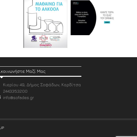
ικοινωνήστε Μαζί Μας
Κιερίου 49, Δήμος Σοφάδων, Καρδίτσα
2443353200
info@sofades.gr
UP