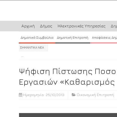
Αρχική
Δήμος
Ηλεκτρονικές Υπηρεσίες
Δη
Δημοτικό Συμβούλιο
Δημοτική Επιτροπή
Αποφάσεις Δη
ΣΗΜΑΝΤΙΚΑ ΝΕΑ
...
...
...
Ψήφιση Πίστωσης Ποσού
Εργασιών «Καθαρισμός 
Ημερομηνία: 25/10/2013
Οικονομική Επιτροπή