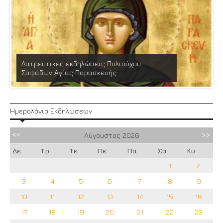
Λατρευτικές εκδηλώσεις Πολιούχου
Σοφάδων Αγίας Παρασκευής
Ημερολόγιο Εκδηλώσεων
Αύγουστος
2026
Δε
Τρ
Τε
Πε
Πα
Σα
Κυ
1
2
3
4
5
6
7
8
9
10
11
12
13
14
15
16
17
18
19
20
21
22
23