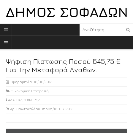
Ψήφιση Πίστωσης Ποσού 645,75 €
Για Την Μεταφορά Αγαθών.
Ημερομηνία: 18/06/2012
Οικονομική Επιτροπή
ΑΔΑ: Β4ΛΘΩ1Μ-ΡΚ2
Αρ. Πρωτοκόλλου: 15585/18-06-2012